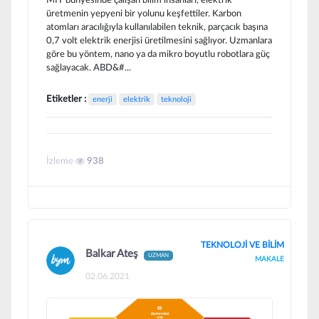
üretmenin yepyeni bir yolunu keşfettiler. Karbon
atomları aracılığıyla kullanılabilen teknik, parçacık başına
0,7 volt elektrik enerjisi üretilmesini sağlıyor. Uzmanlara
göre bu yöntem, nano ya da mikro boyutlu robotlara güç
sağlayacak. ABD&#...
Etiketler :
enerji
elektrik
teknoloji
İzleme
938
TEKNOLOJİ VE BİLİM
Balkar Ateş
UZMAN
MAKALE
02.06.2021