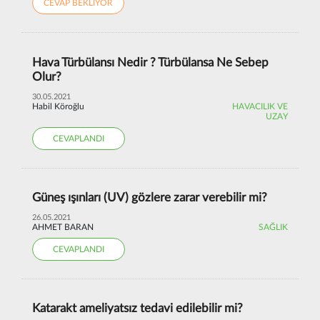
CEVAP BEKLİYOR
Hava Türbülansı Nedir ? Türbülansa Ne Sebep
Olur?
30.05.2021
Habil Köroğlu
HAVACILIK VE
UZAY
CEVAPLANDI
Güneş ışınları (UV) gözlere zarar verebilir mi?
26.05.2021
AHMET BARAN
SAĞLIK
CEVAPLANDI
Katarakt ameliyatsız tedavi edilebilir mi?