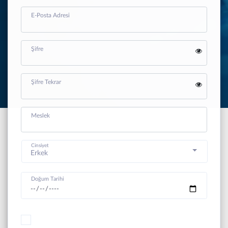
E-Posta Adresi
Şifre
Şifre Tekrar
Meslek
Cinsiyet
Erkek
Doğum Tarihi