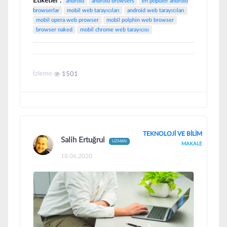
Etiketler :
android
android browsers
en popüler android
browserlar
mobil web tarayıcıları
android web tarayıcıları
mobil opera web prowser
mobil polphin web browser
browser naked
mobil chrome web tarayıcısı
İzleme
1501
TEKNOLOJİ VE BİLİM
Salih Ertuğrul
UZMAN
MAKALE
18.06.2020