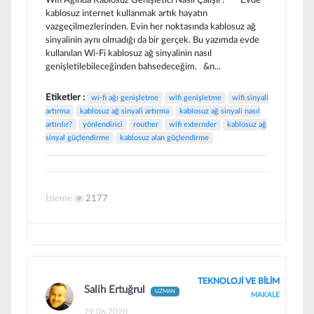
kablosuz internet kullanmak artık hayatın
vazgeçilmezlerinden. Evin her noktasında kablosuz ağ
sinyalinin aynı olmadığı da bir gerçek. Bu yazımda evde
kullanılan Wi-Fi kablosuz ağ sinyalinin nasıl
genişletilebileceğinden bahsedeceğim. &n...
Etiketler :
wi-fi ağı genişletme
wifi genişletme
wifi sinyali
artırma
kablosuz ağ sinyali artırma
kablosuz ağ sinyali nasıl
artırılır?
yönlendirici
routher
wifi externder
kablosuz ağ
sinyal güçlendirme
kablosuz alan güçlendirme
İzleme
2177
TEKNOLOJİ VE BİLİM
Salih Ertuğrul
UZMAN
MAKALE
29.06.2020