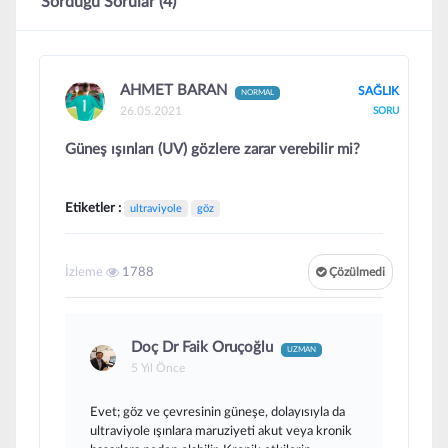
Sorduğu Sorular (4)
AHMET BARAN
SAĞLIK
NORMAL
26.05.2021
SORU
Güneş ışınları (UV) gözlere zarar verebilir mi?
Etiketler :
ultraviyole
göz
İzleme
1788
Çözülmedi
Doç Dr Faik Oruçoğlu
UZMAN
5 Yıl Önce
Evet; göz ve çevresinin güneşe, dolayısıyla da
ultraviyole ışınlara maruziyeti akut veya kronik