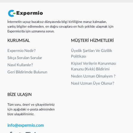
İnternetin uçsuz bucaksız dünyasında bilgi kirliliğine maruz kalmadan,
yanlış bilgiler edinmeden, en doğru cevaplara en hızlı şekilde ulaşmak için
Expermio’da işin uzmanına sorun.
KURUMSAL
MÜŞTERİ HİZMETLERİ
Expermio Nedir?
Üyelik Şartları Ve Gizlilik
Politikası
Sıkça Sorulan Sorular
Kişisel Verilerin Korunması
Nasıl Kullanılır?
Kanunu (kvkk) Bildirimi
Geri Bildirimde Bulunun
Neden Uzman Olmalıyım ?
Nasıl Uzman Üye Olunur?
BİZE ULAŞIN
Tüm soru, öneri ve şikayetleriniz
için aşağıdaki e-posta adresinden
bize ulaşabilirsiniz.
info@expermio.com