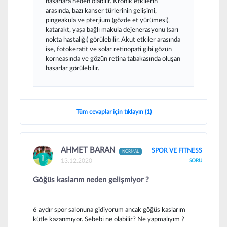
hasarlara neden olabilir. Kronik etkilerin
arasında, bazı kanser türlerinin gelişimi,
pingeakula ve pterjium (gözde et yürümesi),
katarakt, yaşa bağlı makula dejenerasyonu (sarı
nokta hastalığı) görülebilir. Akut etkiler arasında
ise, fotokeratit ve solar retinopati gibi gözün
korneasında ve gözün retina tabakasında oluşan
hasarlar görülebilir.
Tüm cevaplar için tıklayın (1)
AHMET BARAN
SPOR VE FITNESS
NORMAL
13.12.2020
SORU
Göğüs kaslarım neden gelişmiyor ?
6 aydır spor salonuna gidiyorum ancak göğüs kaslarım
kütle kazanmıyor. Sebebi ne olabilir? Ne yapmalıyım ?