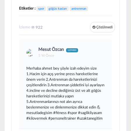
Etiketler :
spor
göğüs kasları
antrenman
İzleme
922
Çözülmedi
Mesut Özcan
UZMAN
5 Yıl Önce
Merhaba ahmet bey şöyle izah edeyim size
1.Hacim için açış yerine press hareketlerine
önem verin 2.Antrenman da hareketlerinizi
çeşitlendirin 3.Antrenman şiddetini iyi ayarlayın
4.incline ve decline dediğimiz üst ve alt göğüs
hareketlerinizi mutlaka yapın
5.Antrenmanlarınızı not alın ayrıca
beslenmenize ve dinlenmenize dikkat edin 💪
mesutladegisim #fitness #spor #saglikliyasam
#kilovermek #personeltrainer #uzaktanegitim