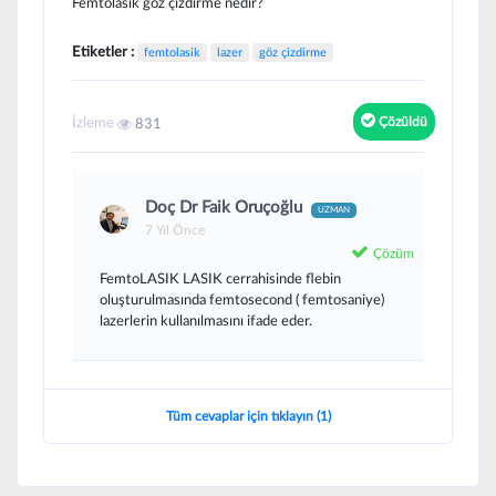
Femtolasik göz çizdirme nedir?
Etiketler :
femtolasik
lazer
göz çizdirme
İzleme
Çözüldü
831
Doç Dr Faik Oruçoğlu
UZMAN
7 Yıl Önce
Çözüm
FemtoLASIK LASIK cerrahisinde flebin
oluşturulmasında femtosecond ( femtosaniye)
lazerlerin kullanılmasını ifade eder.
Tüm cevaplar için tıklayın (1)