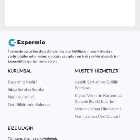
İnternetin uçsuz bucaksız dünyasında bilgi kirliliğine maruz kalmadan,
yanlış bilgiler edinmeden, en doğru cevaplara en hızlı şekilde ulaşmak için
Expermio’da işin uzmanına sorun.
KURUMSAL
MÜŞTERİ HİZMETLERİ
Expermio Nedir?
Üyelik Şartları Ve Gizlilik
Politikası
Sıkça Sorulan Sorular
Kişisel Verilerin Korunması
Nasıl Kullanılır?
Kanunu (kvkk) Bildirimi
Geri Bildirimde Bulunun
Neden Uzman Olmalıyım ?
Nasıl Uzman Üye Olunur?
BİZE ULAŞIN
Tüm soru, öneri ve şikayetleriniz