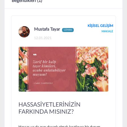
Beğendikleri (1)
KİŞİSEL GELİŞİM
Mustafa Tayar
UZMAN
MAKALE
12.01.2021
HASSASİYETLERİNİZİN
FARKINDA MISINIZ?
Hassas ya da aşırı duyarlı olmak kısıtlayıcı bir durum