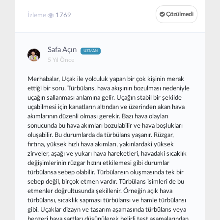
Çözülmedi
İzleme
1769
Safa Açın
UZMAN
5 Yıl Önce
Merhabalar, Uçak ile yolculuk yapan bir çok kişinin merak
ettiği bir soru. Türbülans, hava akışının bozulması nedeniyle
uçağın sallanması anlamına gelir. Uçağın stabil bir şekilde
uçabilmesi için kanatların altından ve üzerinden akan hava
akımlarının düzenli olması gerekir. Bazı hava olayları
sonucunda bu hava akımları bozulabilir ve hava boşlukları
oluşabilir. Bu durumlarda da türbülans yaşanır. Rüzgar,
fırtına, yüksek hızlı hava akımları, yakınlardaki yüksek
zirveler, aşağı ve yukarı hava hareketleri, havadaki sıcaklık
değişimlerinin rüzgar hızını etkilemesi gibi durumlar
türbülansa sebep olabilir. Türbülansın oluşmasında tek bir
sebep değil, birçok etmen vardır. Türbülans isimleri de bu
etmenler doğrultusunda şekillenir. Örneğin açık hava
türbülansı, sıcaklık sapması türbülansı ve hamle türbülansı
gibi. Uçaklar dizayn ve tasarım aşamasında türbülans veya
benzeri hava şartları düşünülerek belirli test aşamalarından