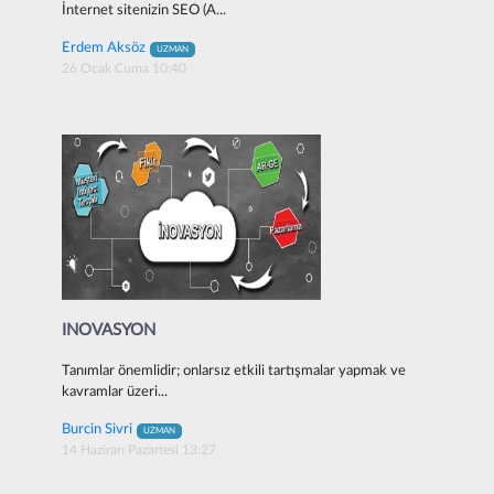
İnternet sitenizin SEO (A...
Erdem Aksöz
UZMAN
26 Ocak Cuma 10:40
INOVASYON
Tanımlar önemlidir; onlarsız etkili tartışmalar yapmak ve
kavramlar üzeri...
Burcin Sivri
UZMAN
14 Haziran Pazartesi 13:27