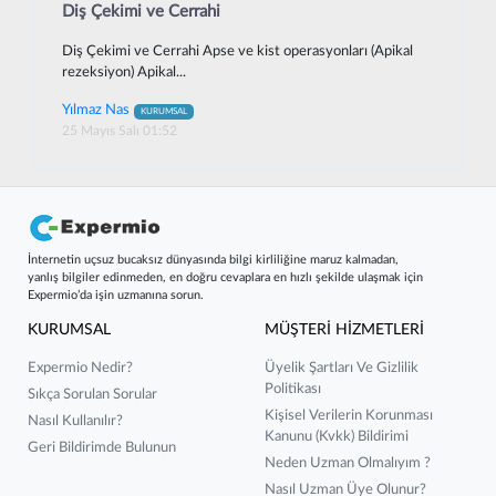
Diş Çekimi ve Cerrahi
Diş Çekimi ve Cerrahi Apse ve kist operasyonları (Apikal
rezeksiyon) Apikal...
Yılmaz Nas
KURUMSAL
25 Mayıs Salı 01:52
İnternetin uçsuz bucaksız dünyasında bilgi kirliliğine maruz kalmadan,
yanlış bilgiler edinmeden, en doğru cevaplara en hızlı şekilde ulaşmak için
Expermio’da işin uzmanına sorun.
KURUMSAL
MÜŞTERİ HİZMETLERİ
Expermio Nedir?
Üyelik Şartları Ve Gizlilik
Politikası
Sıkça Sorulan Sorular
Kişisel Verilerin Korunması
Nasıl Kullanılır?
Kanunu (kvkk) Bildirimi
Geri Bildirimde Bulunun
Neden Uzman Olmalıyım ?
Nasıl Uzman Üye Olunur?