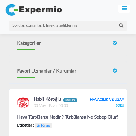
Kategoriler
Favori Uzmanlar / Kurumlar
Habil Köroğlu
HAVACILIK VE UZAY
NORMAL
30 Mayıs Pazar 00:00
SORU
Hava Türbülansı Nedir ? Türbülansa Ne Sebep Olur?
Etiketler :
türbülans