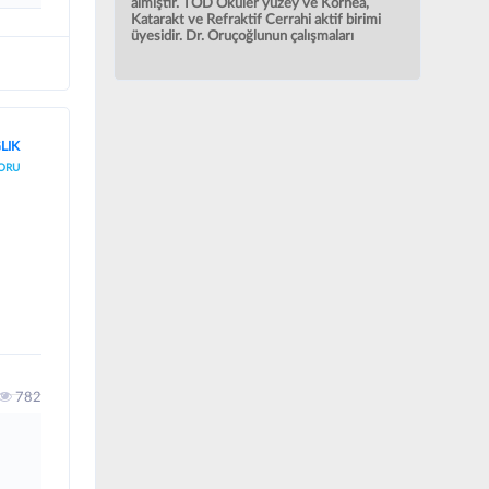
almıştır. TOD Oküler yüzey ve Kornea,
Katarakt ve Refraktif Cerrahi aktif birimi
üyesidir. Dr. Oruçoğlunun çalışmaları
Kornea ve Refraktif Cerrahi (Lazer)
alanında yoğunlaşmış olup, yurtiçi ve
yurtdışında yayınlanmış birçok araştırması
vardır.
LIK
ORU
782