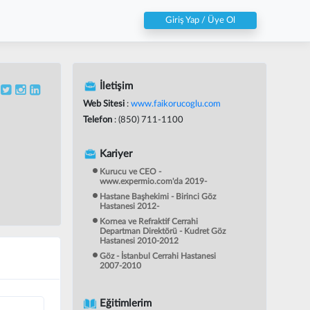
Giriş Yap / Üye Ol
İletişim
Web Sitesi
:
www.faikorucoglu.com
Telefon
: (850) 711-1100
Kariyer
Kurucu ve CEO -
www.expermio.com'da 2019-
Hastane Başhekimi - Birinci Göz
Hastanesi 2012-
Kornea ve Refraktif Cerrahi
Departman Direktörü - Kudret Göz
Hastanesi 2010-2012
Göz - İstanbul Cerrahi Hastanesi
2007-2010
Eğitimlerim