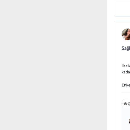
Sağl
Ilas
kada
Etike
Ç