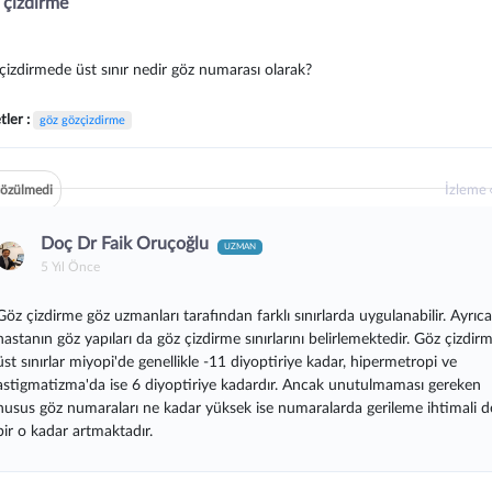
 çizdirme
çizdirmede üst sınır nedir göz numarası olarak?
tler :
göz gözçizdirme
İzleme
özülmedi
Doç Dr Faik Oruçoğlu
UZMAN
5 Yıl Önce
Göz çizdirme göz uzmanları tarafından farklı sınırlarda uygulanabilir. Ayrıc
hastanın göz yapıları da göz çizdirme sınırlarını belirlemektedir. Göz çizdir
üst sınırlar miyopi'de genellikle -11 diyoptiriye kadar, hipermetropi ve
astigmatizma'da ise 6 diyoptiriye kadardır. Ancak unutulmaması gereken
husus göz numaraları ne kadar yüksek ise numaralarda gerileme ihtimali d
bir o kadar artmaktadır.