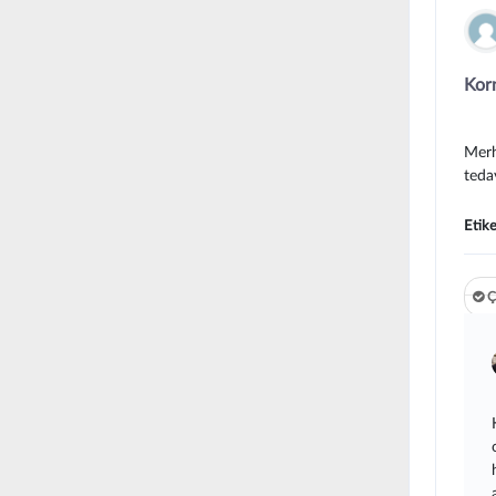
Korn
Merh
teda
Etike
Ç