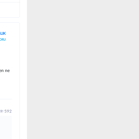
LIK
ORU
men ne
592