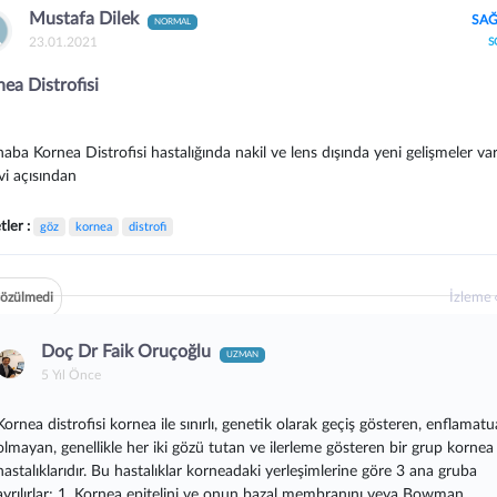
Mustafa Dilek
SAĞ
NORMAL
23.01.2021
S
ea Distrofisi
aba Kornea Distrofisi hastalığında nakil ve lens dışında yeni gelişmeler va
vi açısından
tler :
göz
kornea
distrofi
İzleme
özülmedi
Doç Dr Faik Oruçoğlu
UZMAN
5 Yıl Önce
Kornea distrofisi kornea ile sınırlı, genetik olarak geçiş gösteren, enflamatu
olmayan, genellikle her iki gözü tutan ve ilerleme gösteren bir grup kornea
hastalıklarıdır. Bu hastalıklar korneadaki yerleşimlerine göre 3 ana gruba
ayrılırlar; 1. Kornea epitelini ve onun bazal membranını veya Bowman