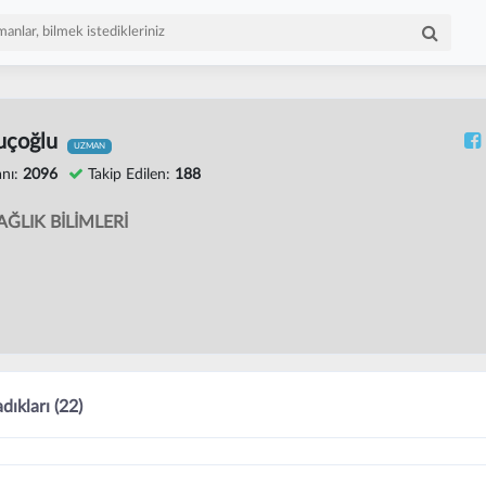
uçoğlu
UZMAN
nı:
2096
Takip Edilen:
188
AĞLIK BİLİMLERİ
dıkları (22)