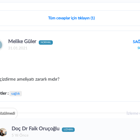
Tüm cevaplar için tıklayın (1)
Melike Güler
SAĞ
NORMAL
31.01.2021
S
çizdirme ameliyatı zararlı mıdır?
tler :
sağlık
İzleme
özülmedi
Doç Dr Faik Oruçoğlu
UZMAN
5 Yıl Önce