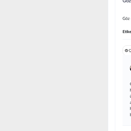
Göz
Göz 
Etike
Ç