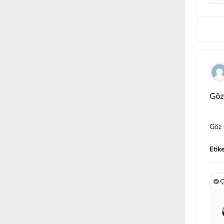
Göz
Göz 
Etike
Ç