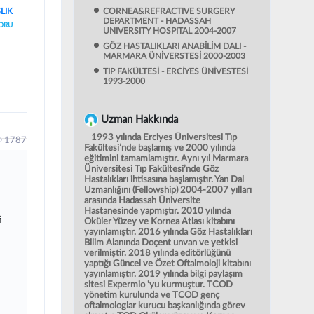
LIK
CORNEA&REFRACTIVE SURGERY
DEPARTMENT - HADASSAH
ORU
UNIVERSITY HOSPITAL 2004-2007
GÖZ HASTALIKLARI ANABİLİM DALI -
MARMARA ÜNİVERSTESİ 2000-2003
TIP FAKÜLTESİ - ERCİYES ÜNİVESTESİ
1993-2000
Uzman Hakkında
1993 yılında Erciyes Üniversitesi Tıp
1787
Fakültesi’nde başlamış ve 2000 yılında
eğitimini tamamlamıştır. Aynı yıl Marmara
Üniversitesi Tıp Fakültesi’nde Göz
Hastalıkları ihtisasına başlamıştır. Yan Dal
Uzmanlığını (Fellowship) 2004-2007 yılları
arasında Hadassah Üniversite
Hastanesinde yapmıştır. 2010 yılında
i
Oküler Yüzey ve Kornea Atlası kitabını
yayınlamıştır. 2016 yılında Göz Hastalıkları
Bilim Alanında Doçent unvan ve yetkisi
verilmiştir. 2018 yılında editörlüğünü
yaptığı Güncel ve Özet Oftalmoloji kitabını
yayınlamıştır. 2019 yılında bilgi paylaşım
sitesi Expermio 'yu kurmuştur. TCOD
yönetim kurulunda ve TCOD genç
oftalmologlar kurucu başkanlığında görev