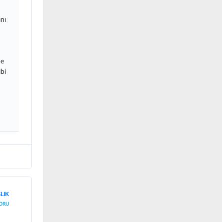
nı
de
bi
LIK
ORU