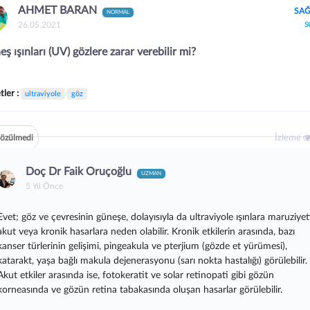
AHMET BARAN
SAĞ
NORMAL
26.05.2021
S
ş ışınları (UV) gözlere zarar verebilir mi?
tler :
ultraviyole
göz
İzleme
özülmedi
Doç Dr Faik Oruçoğlu
UZMAN
5 Yıl Önce
Evet; göz ve çevresinin güneşe, dolayısıyla da ultraviyole ışınlara maruziyet
akut veya kronik hasarlara neden olabilir. Kronik etkilerin arasında, bazı
kanser türlerinin gelişimi, pingeakula ve pterjium (gözde et yürümesi),
katarakt, yaşa bağlı makula dejenerasyonu (sarı nokta hastalığı) görülebilir.
Akut etkiler arasında ise, fotokeratit ve solar retinopati gibi gözün
korneasında ve gözün retina tabakasında oluşan hasarlar görülebilir.