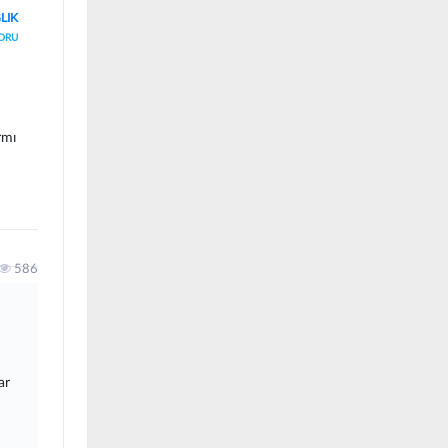
LIK
ORU
rmı
586
ar