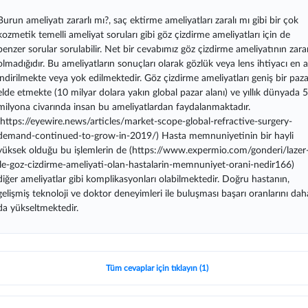
Burun ameliyatı zararlı mı?, saç ektirme ameliyatları zaralı mı gibi bir çok
kozmetik temelli ameliyat soruları gibi göz çizdirme ameliyatları için de
benzer sorular sorulabilir. Net bir cevabımız göz çizdirme ameliyatının zarar
olmadığıdır. Bu ameliyatların sonuçları olarak gözlük veya lens ihtiyacı en 
indirilmekte veya yok edilmektedir. Göz çizdirme ameliyatları geniş bir paza
elde etmekte (10 milyar dolara yakın global pazar alanı) ve yıllık dünyada 
milyona civarında insan bu ameliyatlardan faydalanmaktadır.
(https://eyewire.news/articles/market-scope-global-refractive-surgery-
demand-continued-to-grow-in-2019/) Hasta memnuniyetinin bir hayli
yüksek olduğu bu işlemlerin de (https://www.expermio.com/gonderi/lazer
ile-goz-cizdirme-ameliyati-olan-hastalarin-memnuniyet-orani-nedir166)
diğer ameliyatlar gibi komplikasyonları olabilmektedir. Doğru hastanın,
gelişmiş teknoloji ve doktor deneyimleri ile buluşması başarı oranlarını dah
da yükseltmektedir.
Tüm cevaplar için tıklayın (1)