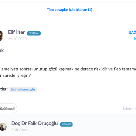
Tüm cevaplar için tıklayın (1)
Elif İlter
SAĞ
NORMAL
29.10.2020
S
ık
ik ameliyatı sonrası unutup gözü kaşımak ne derece risklidir ve flep tama
r sürede iyileşir ?
tler :
@drfaikorucoglu
İzleme
özülmedi
Doç Dr Faik Oruçoğlu
UZMAN
5 Yıl Önce