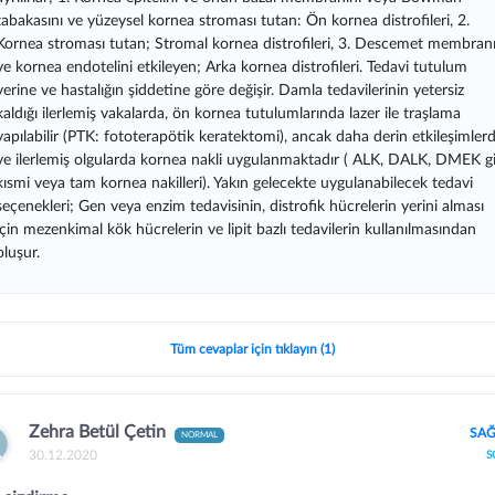
tabakasını ve yüzeysel kornea stroması tutan: Ön kornea distrofileri, 2.
Kornea stroması tutan; Stromal kornea distrofileri, 3. Descemet membranı
ve kornea endotelini etkileyen; Arka kornea distrofileri. Tedavi tutulum
yerine ve hastalığın şiddetine göre değişir. Damla tedavilerinin yetersiz
kaldığı ilerlemiş vakalarda, ön kornea tutulumlarında lazer ile traşlama
yapılabilir (PTK: fototerapötik keratektomi), ancak daha derin etkileşimler
ve ilerlemiş olgularda kornea nakli uygulanmaktadır ( ALK, DALK, DMEK gi
kısmi veya tam kornea nakilleri). Yakın gelecekte uygulanabilecek tedavi
seçenekleri; Gen veya enzim tedavisinin, distrofik hücrelerin yerini alması
için mezenkimal kök hücrelerin ve lipit bazlı tedavilerin kullanılmasından
oluşur.
Tüm cevaplar için tıklayın (1)
Zehra Betül Çetin
SAĞ
NORMAL
30.12.2020
S