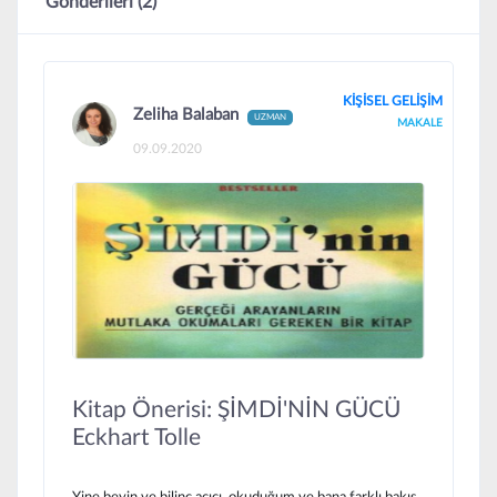
Gönderileri (2)
KİŞİSEL GELİŞİM
Zeliha Balaban
UZMAN
MAKALE
09.09.2020
Kitap Önerisi: ŞİMDİ'NİN GÜCÜ
Eckhart Tolle
Yine beyin ve bilinç açıcı, okuduğum ve bana farklı bakış