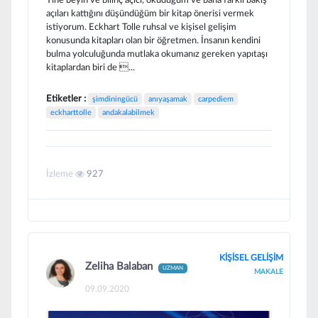
açıları kattığını düşündüğüm bir kitap önerisi vermek
istiyorum. Eckhart Tolle ruhsal ve kişisel gelişim
konusunda kitapları olan bir öğretmen. İnsanın kendini
bulma yolculuğunda mutlaka okumanız gereken yapıtaşı
kitaplardan biri de ...
Etiketler :
şimdiningücü
anıyaşamak
carpediem
eckharttolle
andakalabilmek
İzleme
927
KİŞİSEL GELİŞİM
Zeliha Balaban
UZMAN
MAKALE
09.09.2020