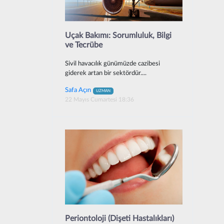
Uçak Bakımı: Sorumluluk, Bilgi
ve Tecrübe
Sivil havacılık günümüzde cazibesi
giderek artan bir sektördür....
Safa Açın
UZMAN
22 Mayıs Cumartesi 18:36
Periontoloji (Dişeti Hastalıkları)