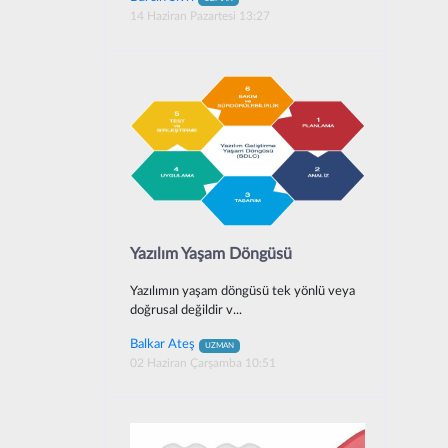
14 Haziran Pazartesi 13:27
Yazılım Yaşam Döngüsü
Yazılımın yaşam döngüsü tek yönlü veya
doğrusal değildir v...
Balkar Ateş
UZMAN
02 Haziran Çarşamba 10:51