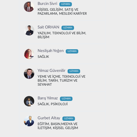
Burcin Sivri
UZMAN
KİŞİSEL GELİŞİM, SATIŞ VE
PAZARLAMA, MESLEKİ KARİYER
Sait ORHAN
UZMAN
YAZILIM, TEKNOLOJİ VE BİLİM,
BİLİŞİM
Neslişah Yeğen
UZMAN
SAĞLIK
Yılmaz Güvenilir
UZMAN
YEME VE İÇME, TEKNOLOJİ VE
BİLİM, TARİH, TURİZM VE
SEYAHAT
Barış Yılmaz
UZMAN
SAĞLIK, PSİKOLOJİ
Gurbet Altay
UZMAN
EĞİTİM, BASIN,MEDYA VE
İLETİŞİM, KİŞİSEL GELİŞİM