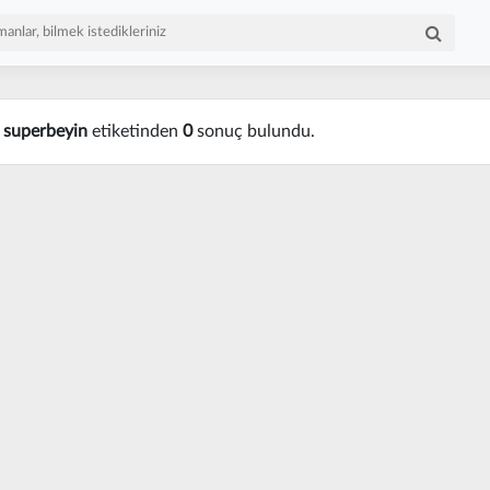
n
superbeyin
etiketinden
0
sonuç bulundu.