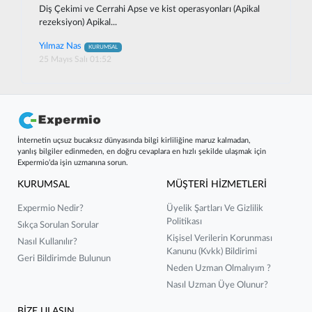
Diş Çekimi ve Cerrahi Apse ve kist operasyonları (Apikal
rezeksiyon) Apikal...
Yılmaz Nas
KURUMSAL
25 Mayıs Salı 01:52
İnternetin uçsuz bucaksız dünyasında bilgi kirliliğine maruz kalmadan,
yanlış bilgiler edinmeden, en doğru cevaplara en hızlı şekilde ulaşmak için
Expermio’da işin uzmanına sorun.
KURUMSAL
MÜŞTERİ HİZMETLERİ
Expermio Nedir?
Üyelik Şartları Ve Gizlilik
Politikası
Sıkça Sorulan Sorular
Kişisel Verilerin Korunması
Nasıl Kullanılır?
Kanunu (kvkk) Bildirimi
Geri Bildirimde Bulunun
Neden Uzman Olmalıyım ?
Nasıl Uzman Üye Olunur?
BİZE ULAŞIN