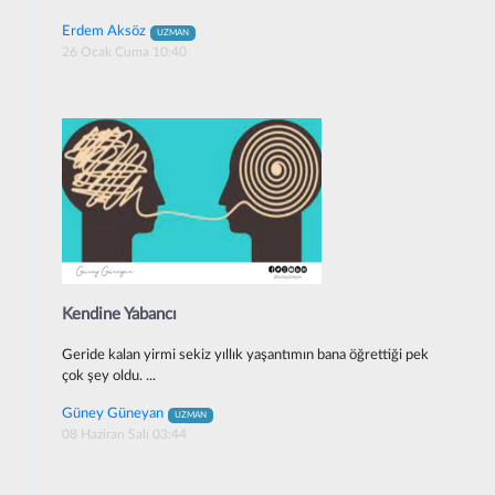
Erdem Aksöz
UZMAN
26 Ocak Cuma 10:40
Kendine Yabancı
Geride kalan yirmi sekiz yıllık yaşantımın bana öğrettiği pek
çok şey oldu. ...
Güney Güneyan
UZMAN
08 Haziran Salı 03:44