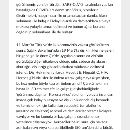
görülmemiş yeni bir türdür. SARS-CoV-2 tarafından yapılan
hastalığa da COVID-19 denmiştir. Virüs, bireylerin
öksürmeleri, hapşırmaları ile ortama saçılan damlacıkların
solunması ile bulaşır. Dolaylı olarak da damlacıklara el veya
mukoza yoluyla temas edilmesi ve bunun ağına buruna
değdirilip solunulması ile de bulaşır.
11 Mart’ta Türkiye’de ilk koronavirüs vakası görüldükten
sonra, Sağlık Bakanlığı’ndan 19 Mart’ta diş kliniklerine gelen
bir genelge ile önce Çin’de uygulanıp sonra da virüsün
görüldüğü diğer ülkelerde olduğu gibi, sadece diş absesi,
akut ağrı, diş kırığı gibi acil vakalara müdahale edilmesi
istendi. Diş Hekimleri yıllardır Hepatit B, Hepatit C, HIV,
Herpes gibi virüsler ile önlem alarak çalışmaya alışmışken,
bu kez neden böyle katı bir önlem alındı? Çünkü hekimin
hasta ile 30 cm mesafe ile çalıştığı dişhekimliğinde
‘görünmez düşman Korona virus’ solunum yoluyla insandan
insana çok kolay bulaşıyor ve diş kliniklerinde diş kesmek
ve temizlemek için kullanılan su püskürten aletler ile
(aerator ve cavitron) aerosol ve damlacıklar ortama kolayca
yayılıyor ve bu konuda birkaç çalışma dışında henüz
yeterince çalışma yok. Aerosoller belirli süre için havada
asılı kalan sıvı veya katı partikülledir (50 µm’den daha küçük