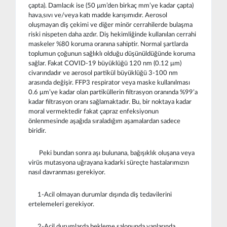
çapta). Damlacık ise (50 µm’den birkaç mm’ye kadar çapta)
hava,sıvı ve/veya katı madde karışımıdır. Aerosol
oluşmayan diş çekimi ve diğer minör cerrahilerde bulaşma
riski nispeten daha azdır. Diş hekimliğinde kullanılan cerrahi
maskeler %80 koruma oranına sahiptir. Normal şartlarda
toplumun çoğunun sağlıklı olduğu düşünüldüğünde koruma
sağlar. Fakat COVID-19 büyüklüğü 120 nm (0.12 μm)
civarındadır ve aerosol partikül büyüklüğü 3-100 nm
arasında değişir. FFP3 respirator veya maske kullanılması
0.6 μm’ye kadar olan partiküllerin filtrasyon oranında %99’a
kadar filtrasyon oranı sağlamaktadır. Bu, bir noktaya kadar
moral vermektedir fakat çapraz enfeksiyonun
önlenmesinde aşağıda sıraladığım aşamalardan sadece
biridir.
Peki bundan sonra aşı bulunana, bağışıklık oluşana veya
virüs mutasyona uğrayana kadarki süreçte hastalarımızın
nasıl davranması gerekiyor.
1-Acil olmayan durumlar dışında diş tedavilerini
ertelemeleri gerekiyor.
2-Acil durumlarda bekleme salonunda yanlarında