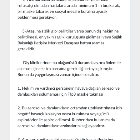
refakatçi olmadan hastalarla arada minimum 1 m bırakarak,
bir maske takarak ve sosyal mesafe kuralına uyarak
beklenmesi gerekiyor.
3-Ateş, halsizlik gibi belirtiler varsa bunun diş hekimine
belirtilmesi, en yakın sağlık kuruluşuna gidilmesi veya Sağlık
Bakanlığı İletişim Merkezi Danışma hattını araması
gereklidir.
Diş kliniklerinde bu olağanüstü durumda ayrıca önlemler
alınması için ekstra harcama gerekliliği ortaya çıkmıştır.
Bunun da yaygınlaşması zaman içinde olacaktır.
1. Hekim ve yardımcı personelin havaya dağılan aeresol ve
damlacıkları solumaması için Ffp3 maske takması
2. Bu aerosol ve damlacıkların ortamdan uzaklaştırılması için
negatif basınçlı izolasyon odası kurulması veya güçlü
aspiratörler ile aspire edilmesi. Rubber dam kullanımı da
aerosol ve damlacıkların azalmalarını sağlayacaktır.
3. Aerator, cavitron gibi aeresol püskürten aletlerin her