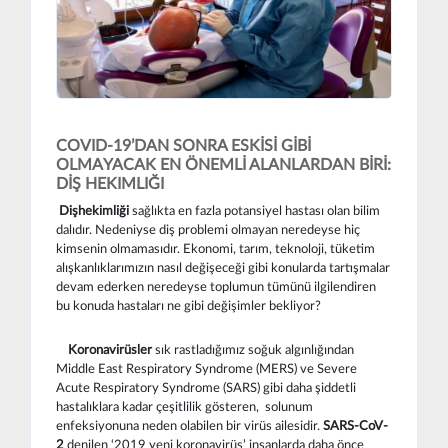
COVID-19’DAN SONRA ESKİSİ GİBİ
OLMAYACAK EN ÖNEMLİ ALANLARDAN BİRİ:
DİŞ HEKIMLIĞI
Dişhekimliği
sağlıkta en fazla potansiyel hastası olan bilim
dalıdır. Nedeniyse diş problemi olmayan neredeyse hiç
kimsenin olmamasıdır. Ekonomi, tarım, teknoloji, tüketim
alışkanlıklarımızın nasıl değişeceği gibi konularda tartışmalar
devam ederken neredeyse toplumun tümünü ilgilendiren
bu konuda hastaları ne gibi değişimler bekliyor?
Koronavirüsler
sık rastladığımız soğuk algınlığından
Middle East Respiratory Syndrome (MERS) ve Severe
Acute Respiratory Syndrome (SARS) gibi daha şiddetli
hastalıklara kadar çeşitlilik gösteren, solunum
enfeksiyonuna neden olabilen bir virüs ailesidir.
SARS-CoV-
2
denilen ‘2019 yeni koronavirüs’ insanlarda daha önce