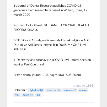
1-Journal of Dental Research publishes COVID-19
guidelines from researchers based in Wuhan, China, 17
March 2020
2-Covid-19 Outbreak GUIDANCE FOR ORAL HEALTH
PROFESSIONALS
3-TDB Covid 19 salgını döneminde Dişhekimliğinde Acil
Durum ve Acil Servis İhtiyacı İçin DURUM YÖNETİMİ
REHBERİ
4-Dentistry and coronavirus (COVID-19) - moral decision-
making Paul Coulthard
British dental journal 228, pages 503–505(2020)
İzleme
1998
Etiketler :
dişhekimliği
koronavirüs
sars-cov-2
maske
ffp3
covid-19
diş