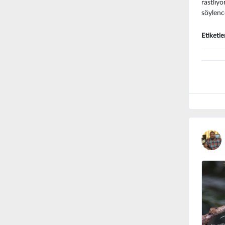
rastlıy
söylenc
Etiketle