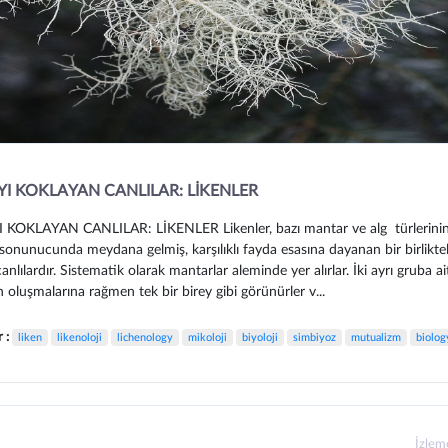
I KOKLAYAN CANLILAR: LİKENLER
KOKLAYAN CANLILAR: LİKENLER Likenler, bazı mantar ve alg türlerinin
sonunucunda meydana gelmiş, karşılıklı fayda esasına dayanan bir birliktel
nlılardır. Sistematik olarak mantarlar aleminde yer alırlar. İki ayrı gruba ai
 oluşmalarına rağmen tek bir birey gibi görünürler v...
r :
liken
likenoloji
lichenology
mikoloji
biyoloji
simbiyoz
mutualizm
biolog
İzle