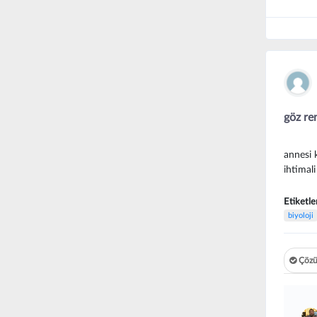
göz re
annesi 
ihtimali
Etiketle
biyoloji
Çözü