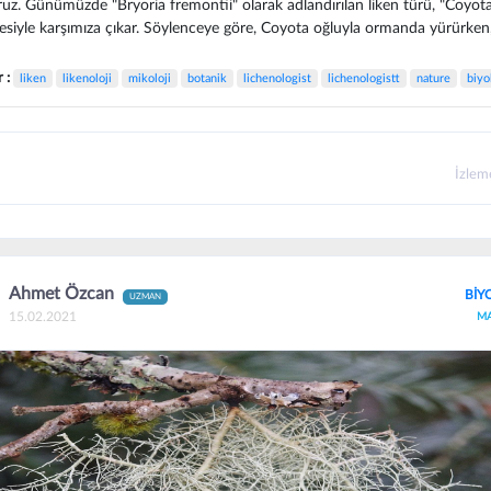
oruz. Günümüzde "Bryoria fremontii" olarak adlandırılan liken türü, "Coyot
esiyle karşımıza çıkar. Söylenceye göre, Coyota oğluyla ormanda yürürken,
r :
liken
likenoloji
mikoloji
botanik
lichenologist
lichenologistt
nature
biyol
İzle
Ahmet Özcan
BİY
UZMAN
15.02.2021
M