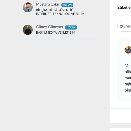
Mustafa Çakır
UZMAN
Etiketle
BİLİŞİM, BİLGİ GÜVENLİĞİ,
İNTERNET, TEKNOLOJİ VE BİLİM
Çözü
Güney Güneyan
UZMAN
BASIN,MEDYA VE İLETİŞİM
Mer
bit
man
rağ
olm