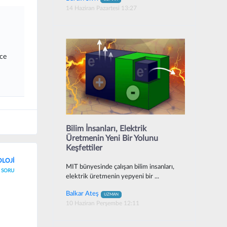
14 Haziran Pazartesi 13:27
kce
Bilim İnsanları, Elektrik
Üretmenin Yeni Bir Yolunu
Keşfettiler
OLOJİ
MIT bünyesinde çalışan bilim insanları,
SORU
elektrik üretmenin yepyeni bir ...
Balkar Ateş
UZMAN
10 Haziran Perşembe 12:11