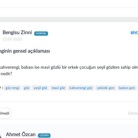
Bengisu Zinni
BİY
NORMAL
22.09.2020
nginin gensel açıklaması
kahverengi, babası ise mavi gözlü bir erkek çocuğun yeşil gözlere sahip ol
 nedir?
r :
göz rengi
göz
yeşil göz
mavi göz
kahverengi göz
çekinik gen
baskın gen
İzle
lmedi
Ahmet Özcan
UZMAN