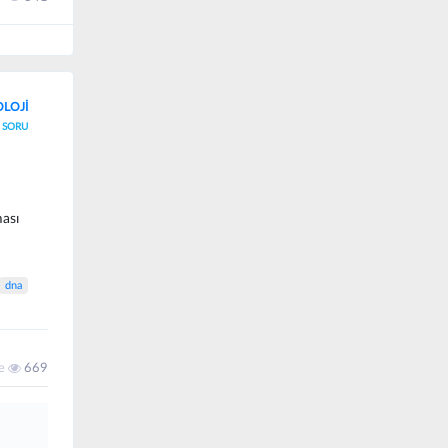
OLOJİ
SORU
ması
dna
me
669