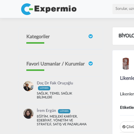
BİYOLO
Kategoriler
Favori Uzmanlar / Kurumlar
Likenle
Doç Dr Faik Oruçoğlu
UZMAN
SAĞLIK, TEMEL SAĞLIK
Likenler
BİLİMLERİ
Etiketle
İrem Ergün
UZMAN
EĞİTİM, MESLEKİ KARİYER,
EDEBİYAT, YÖNETİM VE
STRATEJİ, SATIŞ VE PAZARLAMA
Çözü