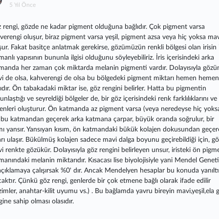
5 Yıl Önce
 rengi, gözde ne kadar pigment olduğuna bağlıdır. Çok pigment varsa
verengi oluşur, biraz pigment varsa yeşil, pigment azsa veya hiç yoksa mav
şur. Fakat basitçe anlatmak gerekirse, gözümüzün renkli bölgesi olan irisin i
manlı yapısının bununla ilgisi olduğunu söyleyebiliriz. İris içerisindeki arka
manda her zaman çok miktarda melanin pigmenti vardır. Dolayısıyla gözü
i de olsa, kahverengi de olsa bu bölgedeki pigment miktarı hemen hemen
ıdır. Ön tabakadaki miktar ise, göz rengini belirler. Hatta bu pigmentin
nlaştığı ve seyreldiği bölgeler de, bir göz içerisindeki renk farklılıklarını ve
enleri oluşturur. Ön katmanda az pigment varsa (veya neredeyse hiç yoksa
k bu katmandan geçerek arka katmana çarpar, büyük oranda soğrulur, bir
mı yansır. Yansıyan kısım, ön katmandaki bükük kolajen dokusundan geçer
arı ulaşır. Bükülmüş kolajen sadece mavi dalga boyunu geçirebildiği için, gö
i renkte gözükür. Dolayısıyla göz rengini belirleyen unsur, iristeki ön pigm
manındaki melanin miktarıdır. Kısacası lise biyolojisiyle yani Mendel Geneti
 açıklamaya çalışırsak %0' dır. Ancak Mendelyen hesaplar bu konuda yanıltı
caktır. Çünkü göz rengi, genlerde bir çok etmene bağlı olarak ifade edilir
zimler, anahtar-kilit uyumu vs.) . Bu bağlamda yavru bireyin mavi,yeşil,ela 
gine sahip olması olasıdır.