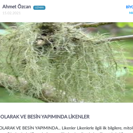
Ahmet Özcan
BİY
UZMAN
15.02.2021
M
 OLARAK VE BESİN YAPIMINDA LİKENLER
LARAK VE BESİN YAPIMINDA... Likenler Likenlerle ilgili ilk bilgilere, mitol