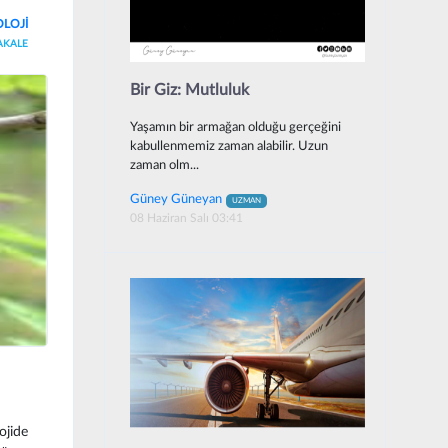
OLOJİ
AKALE
Bir Giz: Mutluluk
Yaşamın bir armağan olduğu gerçeğini
kabullenmemiz zaman alabilir. Uzun
zaman olm...
Güney Güneyan
UZMAN
08 Haziran Salı 03:41
ojide