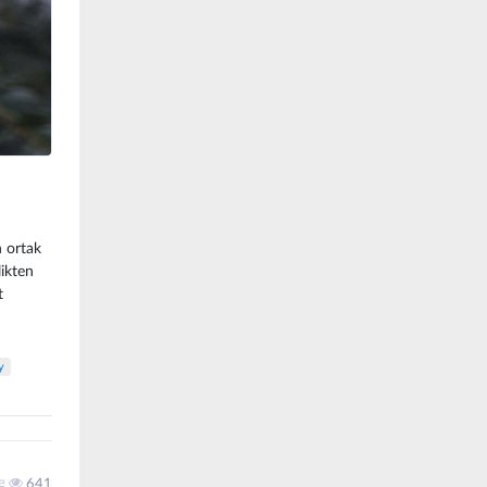
 ortak
ikten
t
y
me
641