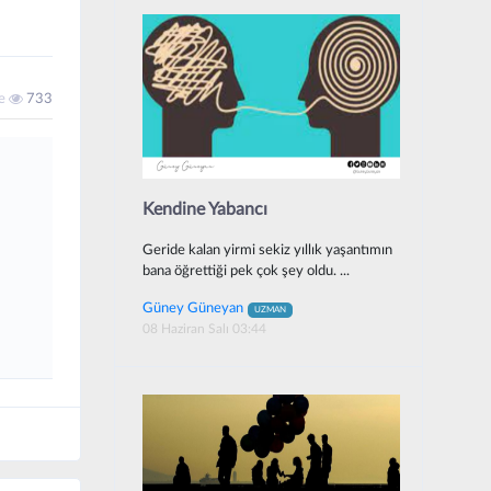
me
733
Kendine Yabancı
Geride kalan yirmi sekiz yıllık yaşantımın
bana öğrettiği pek çok şey oldu. ...
Güney Güneyan
UZMAN
08 Haziran Salı 03:44