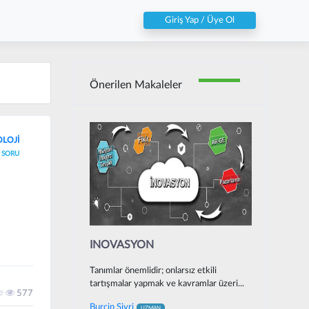
Giriş Yap / Üye Ol
Önerilen Makaleler
OLOJİ
SORU
INOVASYON
Tanımlar önemlidir; onlarsız etkili
tartışmalar yapmak ve kavramlar üzeri...
me
577
Burcin Sivri
UZMAN