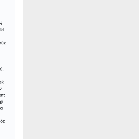
i
ki
nüz
),
ek
z
ent
ği
cı
göz