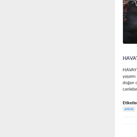
HAVAY
HAVAYI 
yaşamı 
doğan ca
canlıdan
Etiketle
article