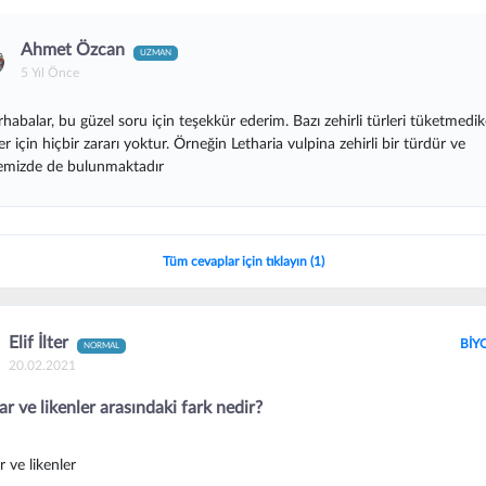
Ahmet Özcan
UZMAN
5 Yıl Önce
habalar, bu güzel soru için teşekkür ederim. Bazı zehirli türleri tüketmedi
ler için hiçbir zararı yoktur. Örneğin Letharia vulpina zehirli bir türdür ve
emizde de bulunmaktadır
Tüm cevaplar için tıklayın (1)
Elif İlter
BİY
NORMAL
20.02.2021
r ve likenler arasındaki fark nedir?
 ve likenler