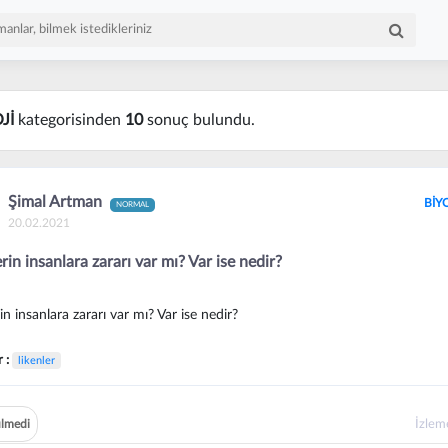
Jİ
kategorisinden
10
sonuç bulundu.
Şimal Artman
BİY
NORMAL
20.02.2021
rin insanlara zararı var mı? Var ise nedir?
in insanlara zararı var mı? Var ise nedir?
r :
likenler
İzle
lmedi