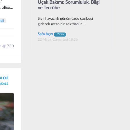
a"
Uçak Bakımı: Sorumluluk, Bilgi
 öl&u...
ve Tecrübe
Sivil havacılık günümüzde cazibesi
oji
giderek artan bir sektördür....
Safa Açın
UZMAN
22 Mayıs Cumartesi 18:36
me
730
OLOJİ
AKALE