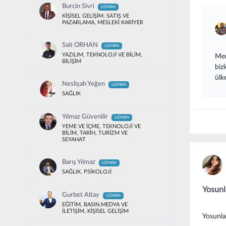
Burcin Sivri
UZMAN
KİŞİSEL GELİŞİM, SATIŞ VE
PAZARLAMA, MESLEKİ KARİYER
Sait ORHAN
UZMAN
YAZILIM, TEKNOLOJİ VE BİLİM,
Mer
BİLİŞİM
biz
ülk
Neslişah Yeğen
UZMAN
SAĞLIK
Yılmaz Güvenilir
UZMAN
YEME VE İÇME, TEKNOLOJİ VE
BİLİM, TARİH, TURİZM VE
SEYAHAT
Barış Yılmaz
UZMAN
SAĞLIK, PSİKOLOJİ
Yosunla
Gurbet Altay
UZMAN
EĞİTİM, BASIN,MEDYA VE
İLETİŞİM, KİŞİSEL GELİŞİM
Yosunlar