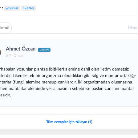
r :
yosunlar
likenler
İzle
lmedi
Ahmet Özcan
UZMAN
5 Yıl Önce
habalar, yosunlar plantae (bitkiler) alemine dahil olan iletim demetsiz
kilerdir. Likenler tek bir organizma olmadıkları gibi -alg ve mantar ortaklığı-
tarlar (fungi) alemine mensup canlılardır. İki organizmadan oluşmasına
men mantarlar aleminde yer almasının sebebi ise baskın canlının mantar
asıdır.
Tüm cevaplar için tıklayın (1)