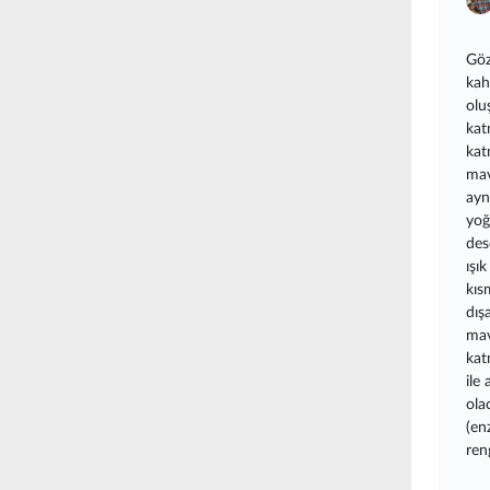
Göz
kah
olu
kat
kat
mav
ayn
yoğu
des
ışı
kıs
dış
mav
kat
ile
ola
(en
ren