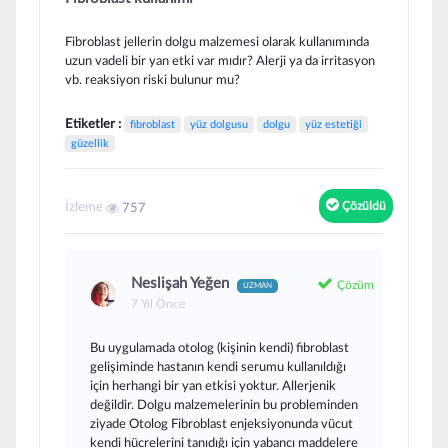
Fibroblast jellerin dolgu malzemesi olarak kullanımında
uzun vadeli bir yan etki var mıdır? Alerji ya da irritasyon
vb. reaksiyon riski bulunur mu?
Etiketler :
fibroblast
yüz dolgusu
dolgu
yüz estetiği
güzellik
İzleme
Çözüldü
757
Neslişah Yeğen
Çözüm
UZMAN
7 Yıl Önce
Bu uygulamada otolog (kişinin kendi) fibroblast
gelişiminde hastanın kendi serumu kullanıldığı
için herhangi bir yan etkisi yoktur. Allerjenik
değildir. Dolgu malzemelerinin bu probleminden
ziyade Otolog Fibroblast enjeksiyonunda vücut
kendi hücrelerini tanıdığı için yabancı maddelere