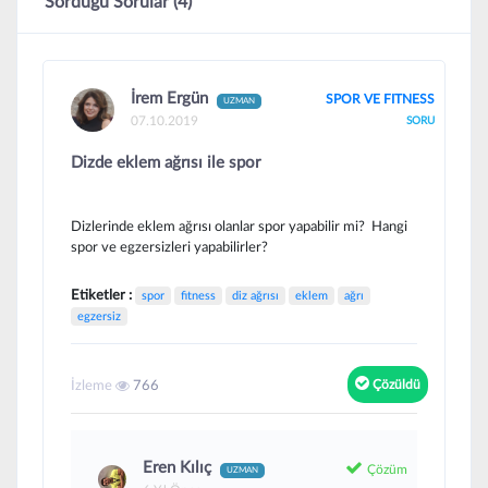
Sorduğu Sorular (4)
İrem Ergün
SPOR VE FITNESS
UZMAN
07.10.2019
SORU
Dizde eklem ağrısı ile spor
Dizlerinde eklem ağrısı olanlar spor yapabilir mi? Hangi
spor ve egzersizleri yapabilirler?
Etiketler :
spor
fitness
diz ağrısı
eklem
ağrı
egzersiz
İzleme
Çözüldü
766
Eren Kılıç
Çözüm
UZMAN