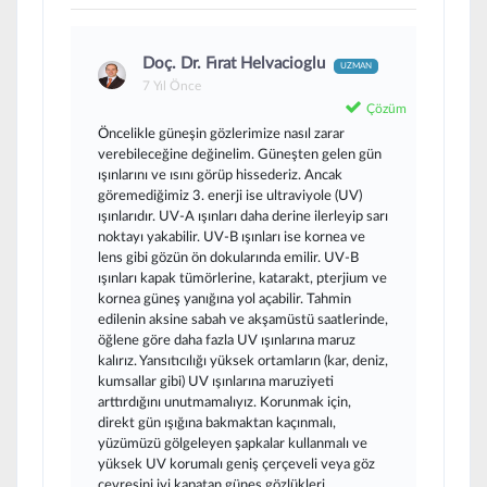
Doç. Dr. Fırat Helvacioglu
UZMAN
7 Yıl Önce
Çözüm
Öncelikle güneşin gözlerimize nasıl zarar
verebileceğine değinelim. Güneşten gelen gün
ışınlarını ve ısını görüp hissederiz. Ancak
göremediğimiz 3. enerji ise ultraviyole (UV)
ışınlarıdır. UV-A ışınları daha derine ilerleyip sarı
noktayı yakabilir. UV-B ışınları ise kornea ve
lens gibi gözün ön dokularında emilir. UV-B
ışınları kapak tümörlerine, katarakt, pterjium ve
kornea güneş yanığına yol açabilir. Tahmin
edilenin aksine sabah ve akşamüstü saatlerinde,
öğlene göre daha fazla UV ışınlarına maruz
kalırız. Yansıtıcılığı yüksek ortamların (kar, deniz,
kumsallar gibi) UV ışınlarına maruziyeti
arttırdığını unutmamalıyız. Korunmak için,
direkt gün ışığına bakmaktan kaçınmalı,
yüzümüzü gölgeleyen şapkalar kullanmalı ve
yüksek UV korumalı geniş çerçeveli veya göz
çevresini iyi kapatan güneş gözlükleri