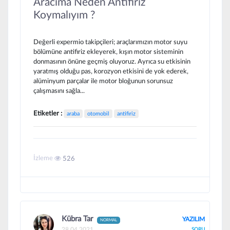
Aracıma Neden Antifiriz
Koymalıyım ?
Değerli expermio takipçileri; araçlarımızın motor suyu
bölümüne antifiriz ekleyerek, kışın motor sisteminin
donmasının önüne geçmiş oluyoruz. Ayrıca su etkisinin
yaratmış olduğu pas, korozyon etkisini de yok ederek,
alüminyum parçalar ile motor bloğunun sorunsuz
çalışmasını sağla...
Etiketler :
araba
otomobil
antifiriz
İzleme
526
Kübra Tar
YAZILIM
NORMAL
28.04.2021
SORU