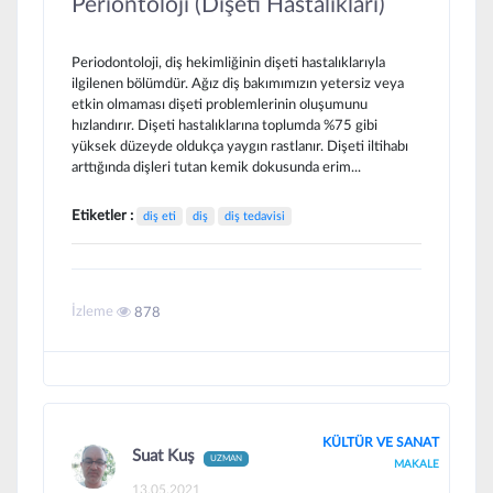
Periontoloji (Dişeti Hastalıkları)
Periodontoloji, diş hekimliğinin dişeti hastalıklarıyla
ilgilenen bölümdür. Ağız diş bakımımızın yetersiz veya
etkin olmaması dişeti problemlerinin oluşumunu
hızlandırır. Dişeti hastalıklarına toplumda %75 gibi
yüksek düzeyde oldukça yaygın rastlanır. Dişeti iltihabı
arttığında dişleri tutan kemik dokusunda erim...
Etiketler :
diş eti
diş
diş tedavisi
İzleme
878
KÜLTÜR VE SANAT
Suat Kuş
UZMAN
MAKALE
13.05.2021