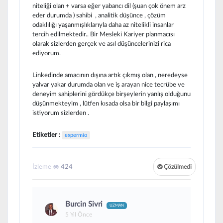
niteliği olan + varsa eğer yabancı dil (şuan çok önem arz
eder durumda ) sahibi , analitik düşünce , çözüm
odaklılığı yaşanmışlıklarıyla daha az nitelikli insanlar
tercih edilmektedir.. Bir Mesleki Kariyer planmacısı
olarak sizlerden gerçek ve asıl düşüncelerinizi rica
ediyorum.
Linkedinde amacının dışına artık çıkmış olan , neredeyse
yalvar yakar durumda olan ve iş arayan nice tecrübe ve
deneyim sahiplerini gördükçe birşeylerin yanlış olduğunu
düşünmekteyim , lütfen kısada olsa bir bilgi paylaşımı
istiyorum sizlerden .
Etiketler :
expermio
İzleme
424
Çözülmedi
Burcin Sivri
UZMAN
5 Yıl Önce