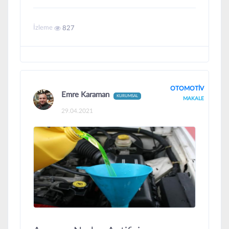
İzleme
827
OTOMOTİV
Emre Karaman
KURUMSAL
MAKALE
29.04.2021