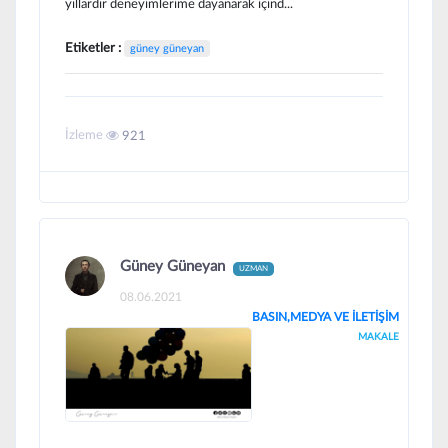
yıllardır deneyimlerime dayanarak içind...
Etiketler :
güney güneyan
İzleme
921
Güney Güneyan
UZMAN
08.06.2021
BASIN,MEDYA VE İLETİŞİM
MAKALE