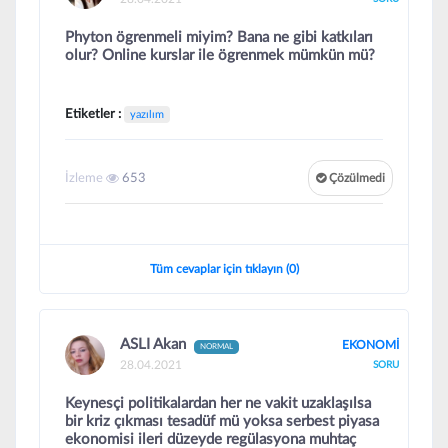
Phyton ögrenmeli miyim? Bana ne gibi katkıları
olur? Online kurslar ile ögrenmek mümkün mü?
Etiketler :
yazılım
İzleme
653
Çözülmedi
Tüm cevaplar için tıklayın (0)
ASLI Akan
EKONOMİ
NORMAL
28.04.2021
SORU
Keynesçi politikalardan her ne vakit uzaklaşılsa
bir kriz çıkması tesadüf mü yoksa serbest piyasa
ekonomisi ileri düzeyde regülasyona muhtaç