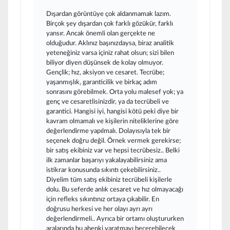
Dışardan görüntüye çok aldanmamak lazım.
Birçok şey dışardan çok farklı gözükür, farklı
yansır. Ancak önemli olan gerçekte ne
olduğudur. Aklınız başınızdaysa, biraz analitik
yeteneğiniz varsa içiniz rahat olsun; sizi bilen
biliyor diyen düşünsek de kolay olmuyor.
Gençlik; hız, aksiyon ve cesaret. Tecrübe;
yaşanmışlık, garanticilik ve birkaç adım
sonrasını görebilmek. Orta yolu malesef yok; ya
genç ve cesaretlisinizdir, ya da tecrübeli ve
garantici. Hangisi iyi, hangisi kötü peki diye bir
kavram olmamalı ve kişilerin niteliklerine göre
değerlendirme yapılmalı. Dolayısıyla tek bir
seçenek doğru değil. Örnek vermek gerekirse;
bir satış ekibiniz var ve hepsi tecrübesiz.. Belki
ilk zamanlar başarıyı yakalayabilirsiniz ama
istikrar konusunda sıkıntı çekebilirsiniz..
Diyelim tüm satış ekibiniz tecrübeli kişilerle
dolu. Bu seferde anlık cesaret ve hız olmayacağı
için refleks sıkıntınız ortaya çıkabilir. En
doğrusu herkesi ve her olayı ayrı ayrı
değerlendirmeli.. Ayrıca bir ortamı oluştururken
aralarında bu ahenki yaratmayı becerebilecek