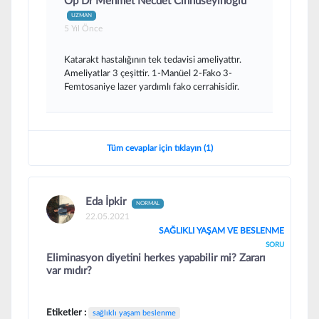
Op Dr Mehmet Necdet Cinhüseyinoğlu
UZMAN
5 Yıl Önce
Katarakt hastalığının tek tedavisi ameliyattır.
Ameliyatlar 3 çeşittir. 1-Manüel 2-Fako 3-
Femtosaniye lazer yardımlı fako cerrahisidir.
Tüm cevaplar için tıklayın (1)
Eda İpkir
NORMAL
22.05.2021
SAĞLIKLI YAŞAM VE BESLENME
SORU
Eliminasyon diyetini herkes yapabilir mi? Zararı
var mıdır?
Etiketler :
sağlıklı yaşam beslenme