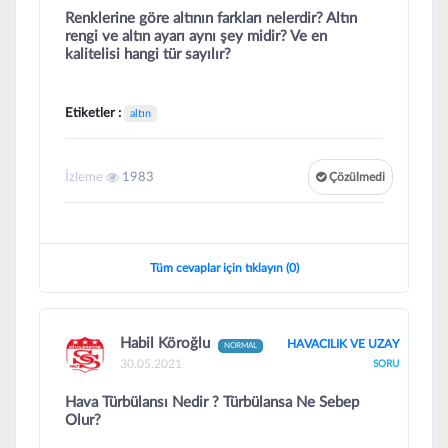
Renklerine göre altının farkları nelerdir? Altın
rengi ve altın ayarı aynı şey midir? Ve en
kalitelisi hangi tür sayılır?
Etiketler :
altın
İzleme
1983
Çözülmedi
Tüm cevaplar için tıklayın (0)
Habil Köroğlu
HAVACILIK VE UZAY
NORMAL
30.05.2021
SORU
Hava Türbülansı Nedir ? Türbülansa Ne Sebep
Olur?