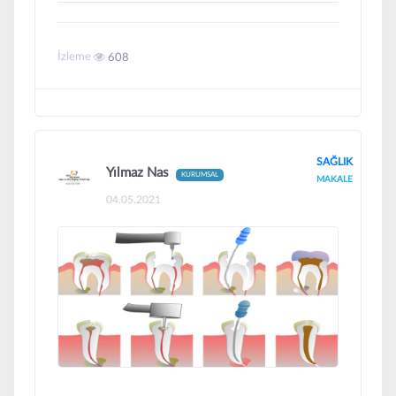
İzleme
608
SAĞLIK
Yılmaz Nas
KURUMSAL
MAKALE
04.05.2021