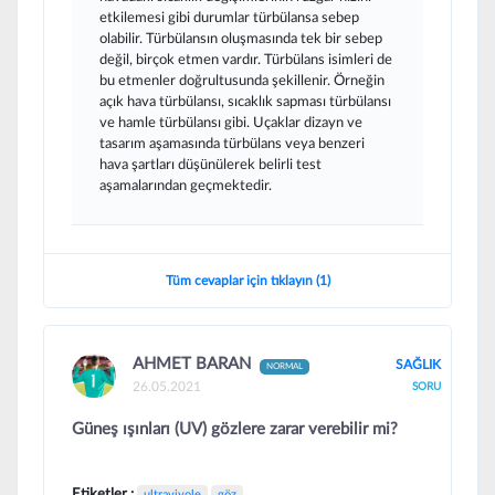
etkilemesi gibi durumlar türbülansa sebep
olabilir. Türbülansın oluşmasında tek bir sebep
değil, birçok etmen vardır. Türbülans isimleri de
bu etmenler doğrultusunda şekillenir. Örneğin
açık hava türbülansı, sıcaklık sapması türbülansı
ve hamle türbülansı gibi. Uçaklar dizayn ve
tasarım aşamasında türbülans veya benzeri
hava şartları düşünülerek belirli test
aşamalarından geçmektedir.
Tüm cevaplar için tıklayın (1)
AHMET BARAN
SAĞLIK
NORMAL
26.05.2021
SORU
Güneş ışınları (UV) gözlere zarar verebilir mi?
Etiketler :
ultraviyole
göz