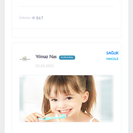
İzleme
867
SAĞLIK
Yılmaz Nas
KURUMSAL
MAKALE
01.06.2021