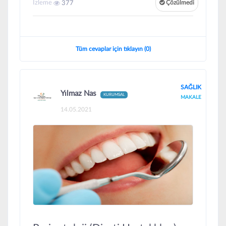
İzleme
377
Çözülmedi
Tüm cevaplar için tıklayın (0)
SAĞLIK
Yılmaz Nas
KURUMSAL
MAKALE
14.05.2021