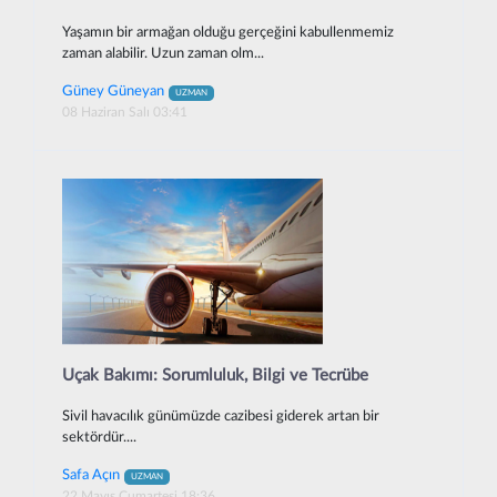
Yaşamın bir armağan olduğu gerçeğini kabullenmemiz
zaman alabilir. Uzun zaman olm...
Güney Güneyan
UZMAN
08 Haziran Salı 03:41
Uçak Bakımı: Sorumluluk, Bilgi ve Tecrübe
Sivil havacılık günümüzde cazibesi giderek artan bir
sektördür....
Safa Açın
UZMAN
22 Mayıs Cumartesi 18:36