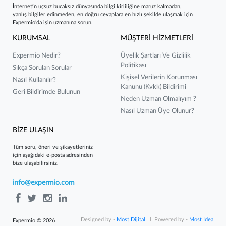
İnternetin uçsuz bucaksız dünyasında bilgi kirliliğine maruz kalmadan,
yanlış bilgiler edinmeden, en doğru cevaplara en hızlı şekilde ulaşmak için
Expermio’da işin uzmanına sorun.
KURUMSAL
MÜŞTERİ HİZMETLERİ
Expermio Nedir?
Üyelik Şartları Ve Gizlilik
Politikası
Sıkça Sorulan Sorular
Kişisel Verilerin Korunması
Nasıl Kullanılır?
Kanunu (kvkk) Bildirimi
Geri Bildirimde Bulunun
Neden Uzman Olmalıyım ?
Nasıl Uzman Üye Olunur?
BİZE ULAŞIN
Tüm soru, öneri ve şikayetleriniz
için aşağıdaki e-posta adresinden
bize ulaşabilirsiniz.
info@expermio.com
Designed by -
Most Dijital
l Powered by -
Most Idea
Expermio © 2026