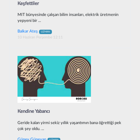
Keşfettiler
MIT bünyesinde çalışan bilim insanları, elektrik üretmenin
yepyeni bir ...
Balkar Ateş
UZMAN
10 Haziran Perşembe 12:11
Kendine Yabancı
Geride kalan yirmi sekiz yıllık yaşantımın bana öğrettiği pek
çok şey oldu. ...
Güney Güneyan
UZMAN