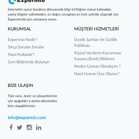
İnternetin uçsuz bucaksız dünyasında bilgi kirliliğine maruz kalmadan,
yanlış bilgiler edinmeden, en doğru cevaplara en hızlı şekilde ulaşmak için
Expermio’da işin uzmanına sorun.
KURUMSAL
MÜŞTERİ HİZMETLERİ
Expermio Nedir?
Üyelik Şartları Ve Gizlilik
Politikası
Sıkça Sorulan Sorular
Kişisel Verilerin Korunması
Nasıl Kullanılır?
Kanunu (kvkk) Bildirimi
Geri Bildirimde Bulunun
Neden Uzman Olmalıyım ?
Nasıl Uzman Üye Olunur?
BİZE ULAŞIN
Tüm soru, öneri ve şikayetleriniz
için aşağıdaki e-posta adresinden
bize ulaşabilirsiniz.
info@expermio.com