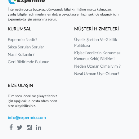
İnternetin uçsuz bucaksız dünyasında bilgi kirliliğine maruz kalmadan,
yanlış bilgiler edinmeden, en doğru cevaplara en hızlı şekilde ulaşmak için
Expermio’da işin uzmanına sorun.
KURUMSAL
MÜŞTERİ HİZMETLERİ
Expermio Nedir?
Üyelik Şartları Ve Gizlilik
Politikası
Sıkça Sorulan Sorular
Kişisel Verilerin Korunması
Nasıl Kullanılır?
Kanunu (kvkk) Bildirimi
Geri Bildirimde Bulunun
Neden Uzman Olmalıyım ?
Nasıl Uzman Üye Olunur?
BİZE ULAŞIN
Tüm soru, öneri ve şikayetleriniz
için aşağıdaki e-posta adresinden
bize ulaşabilirsiniz.
info@expermio.com