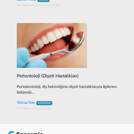
02 Haziran Çarşamba 10:51
Periontoloji (Dişeti Hastalıkları)
Periodontoloji, diş hekimliğinin dişeti hastalıklarıyla ilgilenen
bölümdü...
Yılmaz Nas
KURUMSAL
14 Mayıs Cuma 13:54