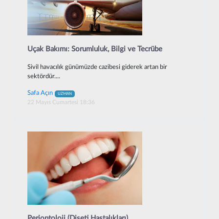
Uçak Bakımı: Sorumluluk, Bilgi ve Tecrübe
Sivil havacılık günümüzde cazibesi giderek artan bir
sektördür....
Safa Açın
UZMAN
22 Mayıs Cumartesi 18:36
Periontoloji (Dişeti Hastalıkları)