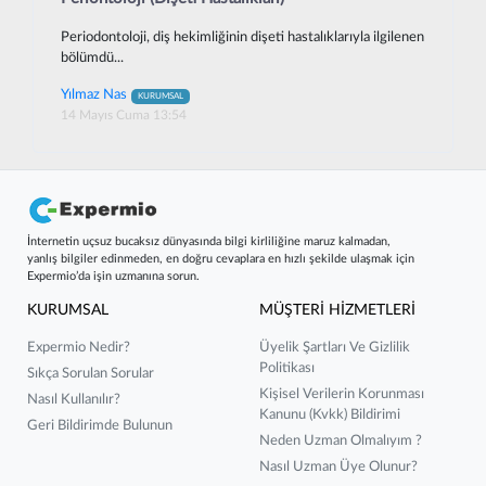
Periodontoloji, diş hekimliğinin dişeti hastalıklarıyla ilgilenen
bölümdü...
Yılmaz Nas
KURUMSAL
14 Mayıs Cuma 13:54
İnternetin uçsuz bucaksız dünyasında bilgi kirliliğine maruz kalmadan,
yanlış bilgiler edinmeden, en doğru cevaplara en hızlı şekilde ulaşmak için
Expermio’da işin uzmanına sorun.
KURUMSAL
MÜŞTERİ HİZMETLERİ
Expermio Nedir?
Üyelik Şartları Ve Gizlilik
Politikası
Sıkça Sorulan Sorular
Kişisel Verilerin Korunması
Nasıl Kullanılır?
Kanunu (kvkk) Bildirimi
Geri Bildirimde Bulunun
Neden Uzman Olmalıyım ?
Nasıl Uzman Üye Olunur?