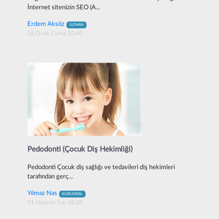
İnternet sitenizin SEO (A...
Erdem Aksöz
UZMAN
26 Ocak Cuma 10:40
Pedodonti (Çocuk Diş Hekimliği)
Pedodonti Çocuk diş sağlığı ve tedavileri diş hekimleri
tarafından gerç...
Yılmaz Nas
KURUMSAL
01 Haziran Salı 18:28