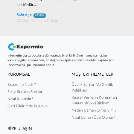
sektördür....
Safa Açın
UZMAN
22 Mayıs Cumartesi 18:36
İnternetin uçsuz bucaksız dünyasında bilgi kirliliğine maruz kalmadan,
yanlış bilgiler edinmeden, en doğru cevaplara en hızlı şekilde ulaşmak için
Expermio’da işin uzmanına sorun.
KURUMSAL
MÜŞTERİ HİZMETLERİ
Expermio Nedir?
Üyelik Şartları Ve Gizlilik
Politikası
Sıkça Sorulan Sorular
Kişisel Verilerin Korunması
Nasıl Kullanılır?
Kanunu (kvkk) Bildirimi
Geri Bildirimde Bulunun
Neden Uzman Olmalıyım ?
Nasıl Uzman Üye Olunur?
BİZE ULAŞIN