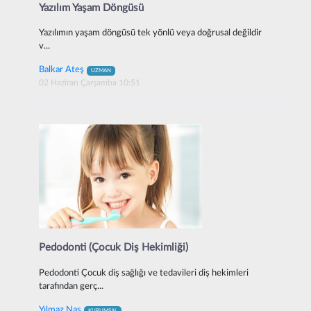
Yazılım Yaşam Döngüsü
Yazılımın yaşam döngüsü tek yönlü veya doğrusal değildir
v...
Balkar Ateş
UZMAN
02 Haziran Çarşamba 10:51
Pedodonti (Çocuk Diş Hekimliği)
Pedodonti Çocuk diş sağlığı ve tedavileri diş hekimleri
tarafından gerç...
Yılmaz Nas
KURUMSAL