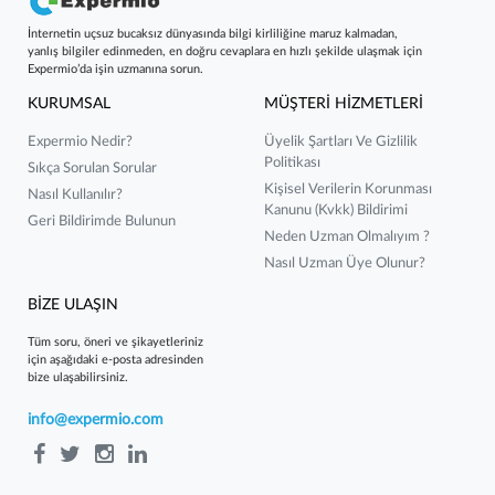
İnternetin uçsuz bucaksız dünyasında bilgi kirliliğine maruz kalmadan,
yanlış bilgiler edinmeden, en doğru cevaplara en hızlı şekilde ulaşmak için
Expermio’da işin uzmanına sorun.
KURUMSAL
MÜŞTERİ HİZMETLERİ
Expermio Nedir?
Üyelik Şartları Ve Gizlilik
Politikası
Sıkça Sorulan Sorular
Kişisel Verilerin Korunması
Nasıl Kullanılır?
Kanunu (kvkk) Bildirimi
Geri Bildirimde Bulunun
Neden Uzman Olmalıyım ?
Nasıl Uzman Üye Olunur?
BİZE ULAŞIN
Tüm soru, öneri ve şikayetleriniz
için aşağıdaki e-posta adresinden
bize ulaşabilirsiniz.
info@expermio.com