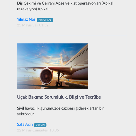
Diş Çekimi ve Cerrahi Apse ve kist operasyonları (Apikal
rezeksiyon) Apikal...
Yılmaz Nas
KURUMSAL
25 Mayıs Salı 01:52
Uçak Bakımı: Sorumluluk, Bilgi ve Tecrübe
Sivil havacılık günümüzde cazibesi giderek artan bir
sektördür....
Safa Açın
UZMAN
22 Mayıs Cumartesi 18:36