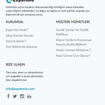
İnternetin uçsuz bucaksız dünyasında bilgi kirliliğine maruz kalmadan,
yanlış bilgiler edinmeden, en doğru cevaplara en hızlı şekilde ulaşmak için
Expermio’da işin uzmanına sorun.
KURUMSAL
MÜŞTERİ HİZMETLERİ
Expermio Nedir?
Üyelik Şartları Ve Gizlilik
Politikası
Sıkça Sorulan Sorular
Kişisel Verilerin Korunması
Nasıl Kullanılır?
Kanunu (kvkk) Bildirimi
Geri Bildirimde Bulunun
Neden Uzman Olmalıyım ?
Nasıl Uzman Üye Olunur?
BİZE ULAŞIN
Tüm soru, öneri ve şikayetleriniz
için aşağıdaki e-posta adresinden
bize ulaşabilirsiniz.
info@expermio.com