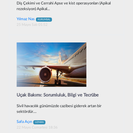
Diş Çekimi ve Cerrahi Apse ve kist operasyonları (Apikal
rezeksiyon) Apikal...
Yılmaz Nas
KURUMSAL
25 Mayıs Salı 01:52
Uçak Bakımı: Sorumluluk, Bilgi ve Tecrübe
Sivil havacılık günümüzde cazibesi giderek artan bir
sektördür....
Safa Açın
UZMAN
22 Mayıs Cumartesi 18:36