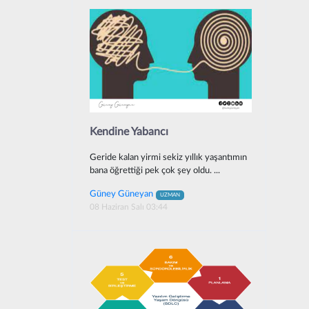
Kendine Yabancı
Geride kalan yirmi sekiz yıllık yaşantımın
bana öğrettiği pek çok şey oldu. ...
Güney Güneyan
UZMAN
08 Haziran Salı 03:44