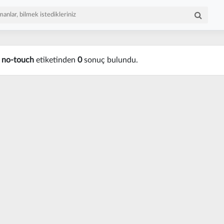
n
no-touch
etiketinden
0
sonuç bulundu.