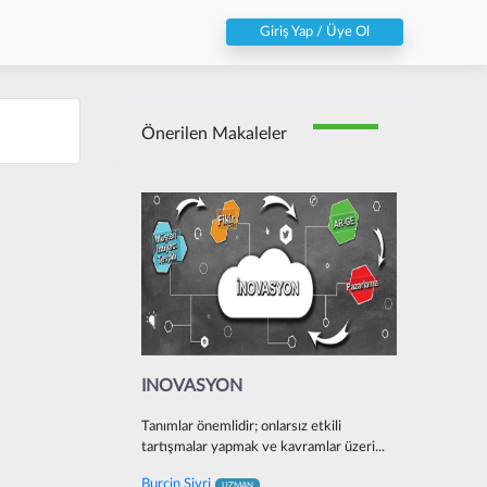
Giriş Yap / Üye Ol
Önerilen Makaleler
INOVASYON
Tanımlar önemlidir; onlarsız etkili
tartışmalar yapmak ve kavramlar üzeri...
Burcin Sivri
UZMAN