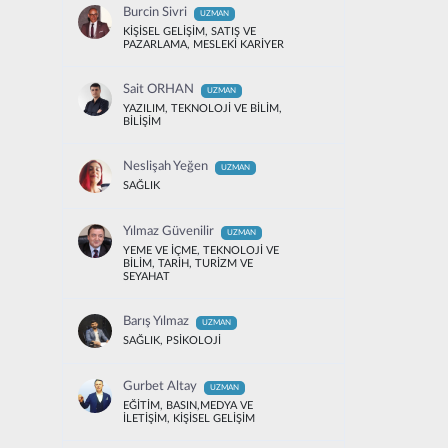
Burcin Sivri
UZMAN
KİŞİSEL GELİŞİM, SATIŞ VE
PAZARLAMA, MESLEKİ KARİYER
Sait ORHAN
UZMAN
YAZILIM, TEKNOLOJİ VE BİLİM,
BİLİŞİM
Neslişah Yeğen
UZMAN
SAĞLIK
Yılmaz Güvenilir
UZMAN
YEME VE İÇME, TEKNOLOJİ VE
BİLİM, TARİH, TURİZM VE
SEYAHAT
Barış Yılmaz
UZMAN
SAĞLIK, PSİKOLOJİ
Gurbet Altay
UZMAN
EĞİTİM, BASIN,MEDYA VE
İLETİŞİM, KİŞİSEL GELİŞİM