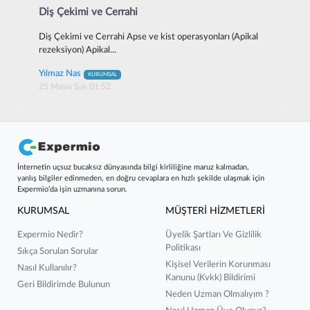
Diş Çekimi ve Cerrahi
Diş Çekimi ve Cerrahi Apse ve kist operasyonları (Apikal
rezeksiyon) Apikal...
Yılmaz Nas
KURUMSAL
25 Mayıs Salı 01:52
İnternetin uçsuz bucaksız dünyasında bilgi kirliliğine maruz kalmadan,
yanlış bilgiler edinmeden, en doğru cevaplara en hızlı şekilde ulaşmak için
Expermio’da işin uzmanına sorun.
KURUMSAL
MÜŞTERİ HİZMETLERİ
Expermio Nedir?
Üyelik Şartları Ve Gizlilik
Politikası
Sıkça Sorulan Sorular
Kişisel Verilerin Korunması
Nasıl Kullanılır?
Kanunu (kvkk) Bildirimi
Geri Bildirimde Bulunun
Neden Uzman Olmalıyım ?