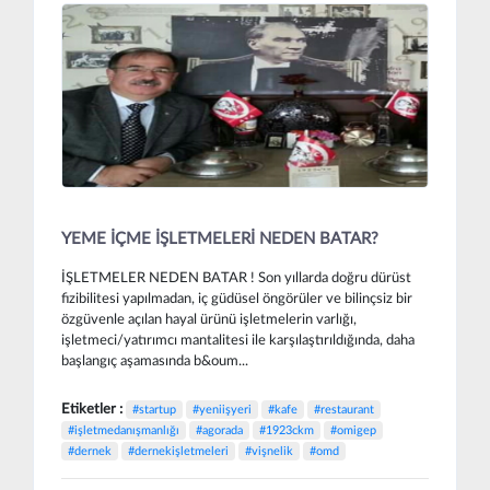
YEME İÇME İŞLETMELERİ NEDEN BATAR?
İŞLETMELER NEDEN BATAR ! Son yıllarda doğru dürüst
fizibilitesi yapılmadan, iç güdüsel öngörüler ve bilinçsiz bir
özgüvenle açılan hayal ürünü işletmelerin varlığı,
işletmeci/yatırımcı mantalitesi ile karşılaştırıldığında, daha
başlangıç aşamasında b&oum...
Etiketler :
#startup
#yeniişyeri
#kafe
#restaurant
#işletmedanışmanlığı
#agorada
#1923ckm
#omigep
#dernek
#dernekişletmeleri
#vişnelik
#omd