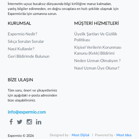
İnternetin uçsuz bucaksız dünyasında bilgi kirliliğine maruz kalmadan,
yanlış bilgiler edinmeden, en doğru cevaplara en hızlı şekilde ulaşmak için
Expermio’da işin uzmanına sorun.
KURUMSAL
MÜŞTERİ HİZMETLERİ
Expermio Nedir?
Üyelik Şartları Ve Gizlilik
Politikası
Sıkça Sorulan Sorular
Kişisel Verilerin Korunması
Nasıl Kullanılır?
Kanunu (kvkk) Bildirimi
Geri Bildirimde Bulunun
Neden Uzman Olmalıyım ?
Nasıl Uzman Üye Olunur?
BİZE ULAŞIN
Tüm soru, öneri ve şikayetleriniz
için aşağıdaki e-posta adresinden
bize ulaşabilirsiniz.
info@expermio.com
Designed by -
Most Dijital
l Powered by -
Most Idea
Expermio © 2026