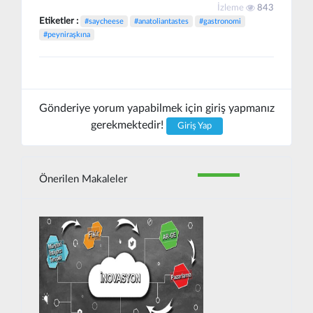
İzleme
843
Etiketler :
#saycheese
#anatoliantastes
#gastronomi
#peyniraşkına
Gönderiye yorum yapabilmek için giriş yapmanız
gerekmektedir!
Giriş Yap
Önerilen Makaleler