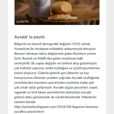
Ayvalık' ta peynir
Bölgenin en önemli demografik değişimi 1923 yılında
Yunanistan ile imzalanan mübadele anlaşmasıyla olmuştur.
Benzeri olmayan nüfus değişimiyle giden Rumların yerine
Girit, Rumeli ve Midilli den gelen müslüman halk
yerleştirilir. Bu yapay değişim ve tarihsel akışı günümüzün
çok kültürlü yapısına, renkli mutfağına ve çeşitli peynirlerine
temel oluşturur. Gidenin gelenin geri dönenin ve kıyı
komşusunun etkisiyle yeniden yoğrulan Ayvalık mutfağında
yemeklerden mezelere peynirinden zeytinine kadar pek
çok ortak tatlar gelişmiştir. Ayvalık özgün peynirleri; sepet,
saganaki ve kirli hanım peynirlerinin öyküsünü vücuda
getiren doku günümüzde de sürdürülmektedir. Makalenin
tamamı burada
http://azchorba.blogspot.com/2018/08/dogunun-bostonu-
ayvalkta-peynir.html