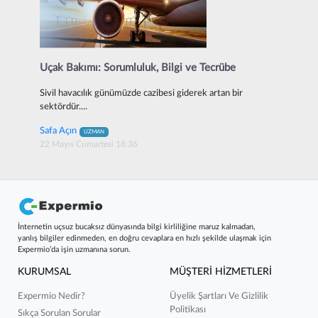
Uçak Bakımı: Sorumluluk, Bilgi ve Tecrübe
Sivil havacılık günümüzde cazibesi giderek artan bir
sektördür....
Safa Açın
UZMAN
22 Mayıs Cumartesi 18:36
İnternetin uçsuz bucaksız dünyasında bilgi kirliliğine maruz kalmadan,
yanlış bilgiler edinmeden, en doğru cevaplara en hızlı şekilde ulaşmak için
Expermio’da işin uzmanına sorun.
KURUMSAL
MÜŞTERİ HİZMETLERİ
Expermio Nedir?
Üyelik Şartları Ve Gizlilik
Politikası
Sıkça Sorulan Sorular