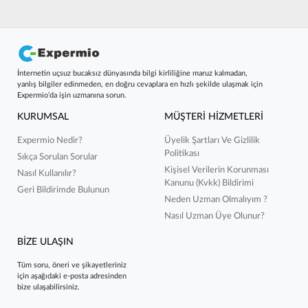
İnternetin uçsuz bucaksız dünyasında bilgi kirliliğine maruz kalmadan,
yanlış bilgiler edinmeden, en doğru cevaplara en hızlı şekilde ulaşmak için
Expermio’da işin uzmanına sorun.
KURUMSAL
MÜŞTERİ HİZMETLERİ
Expermio Nedir?
Üyelik Şartları Ve Gizlilik
Politikası
Sıkça Sorulan Sorular
Kişisel Verilerin Korunması
Nasıl Kullanılır?
Kanunu (kvkk) Bildirimi
Geri Bildirimde Bulunun
Neden Uzman Olmalıyım ?
Nasıl Uzman Üye Olunur?
BİZE ULAŞIN
Tüm soru, öneri ve şikayetleriniz
için aşağıdaki e-posta adresinden
bize ulaşabilirsiniz.