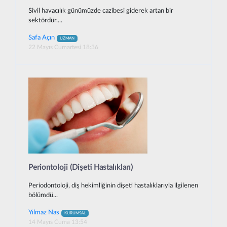
Sivil havacılık günümüzde cazibesi giderek artan bir
sektördür....
Safa Açın
UZMAN
22 Mayıs Cumartesi 18:36
Periontoloji (Dişeti Hastalıkları)
Periodontoloji, diş hekimliğinin dişeti hastalıklarıyla ilgilenen
bölümdü...
Yılmaz Nas
KURUMSAL
14 Mayıs Cuma 13:54