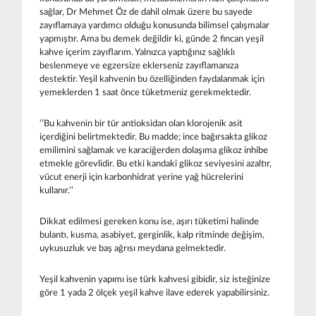
sağlar, Dr Mehmet Öz de dahil olmak üzere bu sayede
zayıflamaya yardımcı olduğu konusunda bilimsel çalışmalar
yapmıştır. Ama bu demek değildir ki, günde 2 fincan yeşil
kahve içerim zayıflarım. Yalnızca yaptığınız sağlıklı
beslenmeye ve egzersize eklerseniz zayıflamanıza
destektir. Yeşil kahvenin bu özelliğinden faydalanmak için
yemeklerden 1 saat önce tüketmeniz gerekmektedir.
‘’Bu kahvenin bir tür antioksidan olan klorojenik asit
içerdiğini belirtmektedir. Bu madde; ince bağırsakta glikoz
emilimini sağlamak ve karaciğerden dolaşıma glikoz inhibe
etmekle görevlidir. Bu etki kandaki glikoz seviyesini azaltır,
vücut enerji için karbonhidrat yerine yağ hücrelerini
kullanır.’’
Dikkat edilmesi gereken konu ise, aşırı tüketimi halinde
bulantı, kusma, asabiyet, gerginlik, kalp ritminde değişim,
uykusuzluk ve baş ağrısı meydana gelmektedir.
Yeşil kahvenin yapımı ise türk kahvesi gibidir, siz isteğinize
göre 1 yada 2 ölçek yeşil kahve ilave ederek yapabilirsiniz.