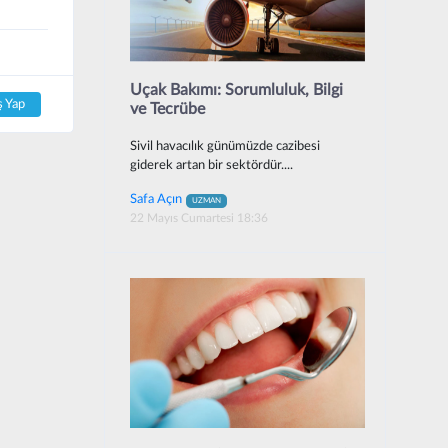
Uçak Bakımı: Sorumluluk, Bilgi
ş Yap
ve Tecrübe
Sivil havacılık günümüzde cazibesi
giderek artan bir sektördür....
Safa Açın
UZMAN
22 Mayıs Cumartesi 18:36