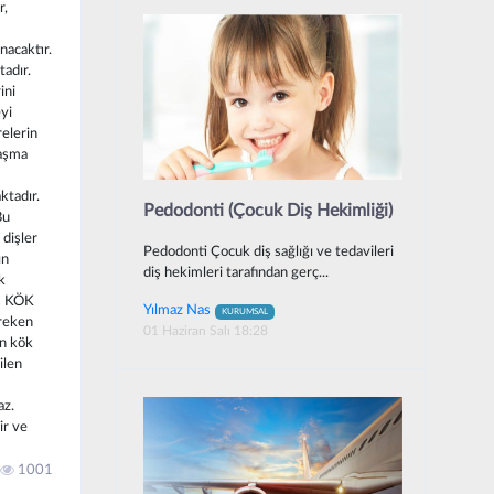
r,
nacaktır.
adır.
ini
yi
relerin
laşma
ktadır.
Pedodonti (Çocuk Diş Hekimliği)
Bu
 dişler
Pedodonti Çocuk diş sağlığı ve tedavileri
ın
diş hekimleri tarafından gerç...
k
N KÖK
Yılmaz Nas
KURUMSAL
reken
01 Haziran Salı 18:28
en kök
ilen
az.
ir ve
1001