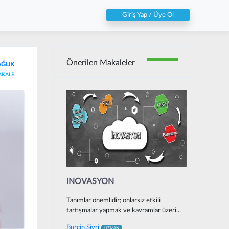
Giriş Yap / Üye Ol
Önerilen Makaleler
AĞLIK
AKALE
INOVASYON
Tanımlar önemlidir; onlarsız etkili
tartışmalar yapmak ve kavramlar üzeri...
Burcin Sivri
UZMAN