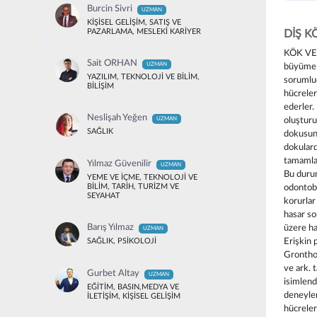
Burcin Sivri
UZMAN
KİŞİSEL GELİŞİM, SATIŞ VE
PAZARLAMA, MESLEKİ KARİYER
DİŞ K
KÖK VE 
Sait ORHAN
büyüme s
UZMAN
YAZILIM, TEKNOLOJİ VE BİLİM,
sorumlud
BİLİŞİM
hücreler
ederler
Neslişah Yeğen
oluşturu
UZMAN
SAĞLIK
dokusunu
dokulard
tamamlam
Yılmaz Güvenilir
UZMAN
Bu durum
YEME VE İÇME, TEKNOLOJİ VE
odontobl
BİLİM, TARİH, TURİZM VE
SEYAHAT
korurlar
hasar so
üzere ha
Barış Yılmaz
UZMAN
Erişkin 
SAĞLIK, PSİKOLOJİ
Gronthos
ve ark. 
Gurbet Altay
UZMAN
isimlend
EĞİTİM, BASIN,MEDYA VE
deneyler
İLETİŞİM, KİŞİSEL GELİŞİM
hücreler