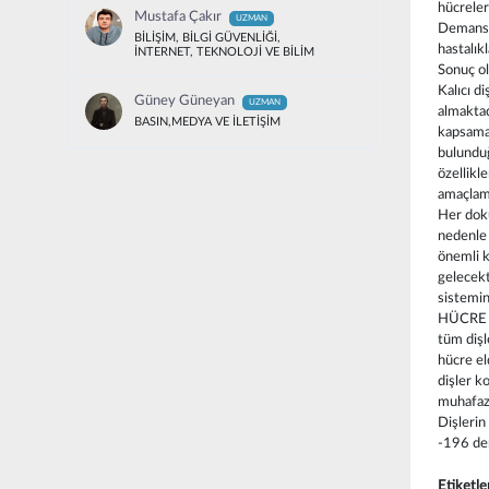
hücreler
Mustafa Çakır
UZMAN
Demans v
BİLİŞİM, BİLGİ GÜVENLİĞİ,
hastalık
İNTERNET, TEKNOLOJİ VE BİLİM
Sonuç ol
Kalıcı di
Güney Güneyan
UZMAN
almaktad
BASIN,MEDYA VE İLETİŞİM
kapsamak
bulunduğ
özellikle
amaçlama
Her doku
nedenle 
önemli k
gelecekt
sistemi
HÜCRE E
tüm dişl
hücre el
dişler k
muhafaza
Dişlerin
-196 der
Etiketle