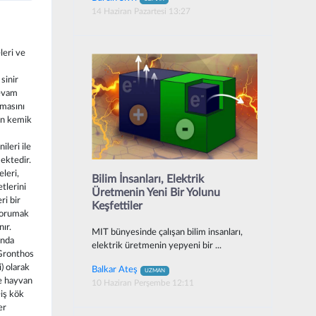
14 Haziran Pazartesi 13:27
eri ve
sinir
devam
masını
lan kemik
leri ile
ektedir.
leri,
Bilim İnsanları, Elektrik
tlerini
Üretmenin Yeni Bir Yolunu
ri bir
Keşfettiler
 korumak
ır.
MIT bünyesinde çalışan bilim insanları,
ında
elektrik üretmenin yepyeni bir ...
 Gronthos
) olarak
Balkar Ateş
UZMAN
de hayvan
10 Haziran Perşembe 12:11
Diş kök
er