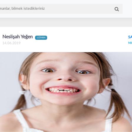
Neslişah Yeğen
S
UZMAN
14.06.2019
M