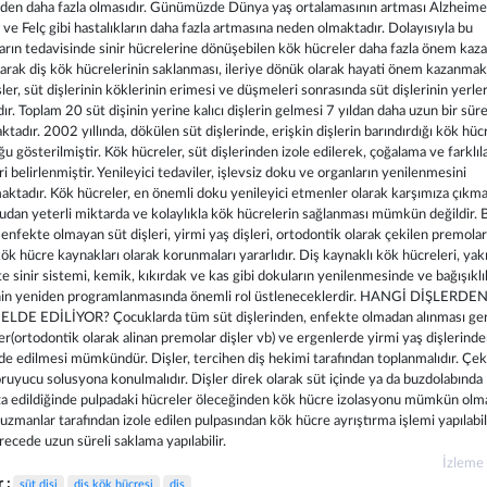
den daha fazla olmasıdır. Günümüzde Dünya yaş ortalamasının artması Alzheime
e Felç gibi hastalıkların daha fazla artmasına neden olmaktadır. Dolayısıyla bu
ların tedavisinde sinir hücrelerine dönüşebilen kök hücreler daha fazla önem kaza
arak diş kök hücrelerinin saklanması, ileriye dönük olarak hayati önem kazanmakt
şler, süt dişlerinin köklerinin erimesi ve düşmeleri sonrasında süt dişlerinin yerler
ır. Toplam 20 süt dişinin yerine kalıcı dişlerin gelmesi 7 yıldan daha uzun bir süre
tadır. 2002 yıllında, dökülen süt dişlerinde, erişkin dişlerin barındırdığı kök hüc
u gösterilmiştir. Kök hücreler, süt dişlerinden izole edilerek, çoğalama ve farklı
ri belirlenmiştir. Yenileyici tedaviler, işlevsiz doku ve organların yenilenmesini
ktadır. Kök hücreler, en önemli doku yenileyici etmenler olarak karşımıza çıkma
dan yeterli miktarda ve kolaylıkla kök hücrelerin sağlanması mümkün değildir. 
enfekte olmayan süt dişleri, yirmi yaş dişleri, ortodontik olarak çekilen premolar
ök hücre kaynakları olarak korunmaları yararlıdır. Diş kaynaklı kök hücreleri, yak
e sinir sistemi, kemik, kıkırdak ve kas gibi dokuların yenilenmesinde ve bağışıklı
nin yeniden programlanmasında önemli rol üstleneceklerdir. HANGİ DİŞLERDE
LDE EDİLİYOR? Çocuklarda tüm süt dişlerinden, enfekte olmadan alınması ge
er(ortodontik olarak alinan premolar dişler vb) ve ergenlerde yirmi yaş dişlerind
de edilmesi mümkündür. Dişler, tercihen diş hekimi tarafından toplanmalıdır. Çek
oruyucu solusyona konulmalıdır. Dişler direk olarak süt içinde ya da buzdolabında
 edildiğinde pulpadaki hücreler öleceğinden kök hücre izolasyonu mümkün olm
 uzmanlar tarafından izole edilen pulpasından kök hücre ayrıştırma işlemi yapılabil
ecede uzun süreli saklama yapılabilir.
İzleme
r :
süt dişi
diş kök hücresi
diş