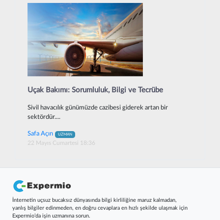
Uçak Bakımı: Sorumluluk, Bilgi ve Tecrübe
Sivil havacılık günümüzde cazibesi giderek artan bir
sektördür....
Safa Açın
UZMAN
22 Mayıs Cumartesi 18:36
İnternetin uçsuz bucaksız dünyasında bilgi kirliliğine maruz kalmadan,
yanlış bilgiler edinmeden, en doğru cevaplara en hızlı şekilde ulaşmak için
Expermio’da işin uzmanına sorun.