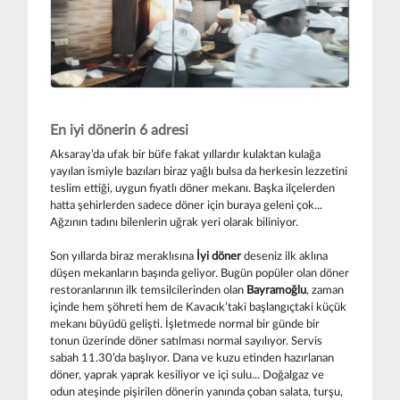
En iyi dönerin 6 adresi
Aksaray’da ufak bir büfe fakat yıllardır kulaktan kulağa
yayılan ismiyle bazıları biraz yağlı bulsa da herkesin lezzetini
teslim ettiği, uygun fiyatlı döner mekanı. Başka ilçelerden
hatta şehirlerden sadece döner için buraya geleni çok...
Ağzının tadını bilenlerin uğrak yeri olarak biliniyor.
Son yıllarda biraz meraklısına
İyi döner
deseniz ilk aklına
düşen mekanların başında geliyor. Bugün popüler olan döner
restoranlarının ilk temsilcilerinden olan
Bayramoğlu
, zaman
içinde hem şöhreti hem de Kavacık’taki başlangıçtaki küçük
mekanı büyüdü gelişti. İşletmede normal bir günde bir
tonun üzerinde döner satılması normal sayılıyor. Servis
sabah 11.30’da başlıyor. Dana ve kuzu etinden hazırlanan
döner, yaprak yaprak kesiliyor ve içi sulu... Doğalgaz ve
odun ateşinde pişirilen dönerin yanında çoban salata, turşu,