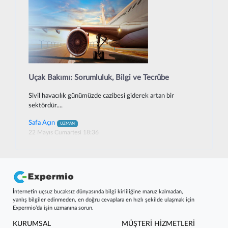
Uçak Bakımı: Sorumluluk, Bilgi ve Tecrübe
Sivil havacılık günümüzde cazibesi giderek artan bir
sektördür....
Safa Açın
UZMAN
22 Mayıs Cumartesi 18:36
İnternetin uçsuz bucaksız dünyasında bilgi kirliliğine maruz kalmadan,
yanlış bilgiler edinmeden, en doğru cevaplara en hızlı şekilde ulaşmak için
Expermio’da işin uzmanına sorun.
KURUMSAL
MÜŞTERİ HİZMETLERİ