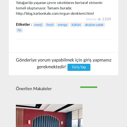
Yatağan’da yaşanan çevre sıkıntılarını bertaraf etmenin
temeli oluşturuyor. Tamamı burada;
http://blog.karbonkale.com/ergun-denklemi.html
İzleme
1339
Etiketler :
enerji
linyit
energy
kükürt
akışkan yatak
itü
Gönderiye yorum yapabilmek için giriş yapmanız
gerekmektedir!
Giriş Yap
Önerilen Makaleler