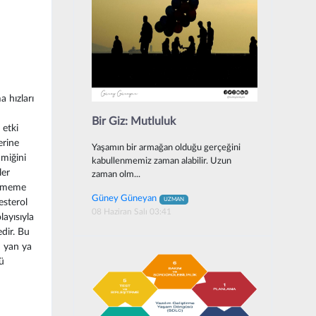
 hızları
Bir Giz: Mutluluk
 etki
erine
Yaşamın bir armağan olduğu gerçeğini
amiğini
kabullenmemiz zaman alabilir. Uzun
ler
zaman olm...
örememe
Güney Güneyan
UZMAN
esterol
08 Haziran Salı 03:41
layısıyla
edir. Bu
n yan ya
ü