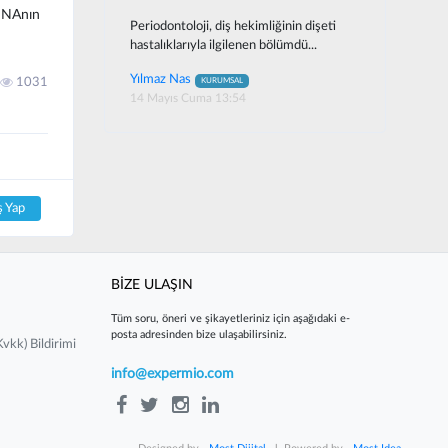
 DNAnın
Periodontoloji, diş hekimliğinin dişeti
hastalıklarıyla ilgilenen bölümdü...
Yılmaz Nas
1031
KURUMSAL
14 Mayıs Cuma 13:54
ş Yap
BİZE ULAŞIN
Tüm soru, öneri ve şikayetleriniz için aşağıdaki e-
posta adresinden bize ulaşabilirsiniz.
vkk) Bildirimi
info@expermio.com