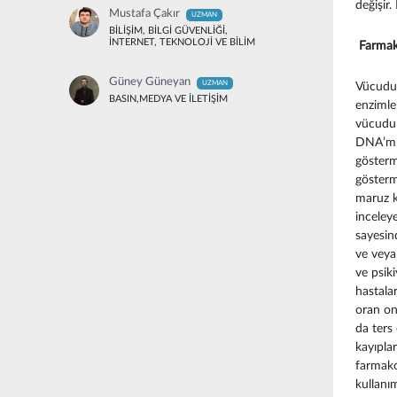
değişir.
Mustafa Çakır
UZMAN
BİLİŞİM, BİLGİ GÜVENLİĞİ,
İNTERNET, TEKNOLOJİ VE BİLİM
Farmako
Güney Güneyan
UZMAN
Vücudum
BASIN,MEDYA VE İLETİŞİM
enzimler
vücudum
DNA’mız
gösterme
gösterme
maruz ka
inceley
sayesin
ve veya
ve psiki
hastalar
oran on
da ters
kayıplar
farmako
kullanı