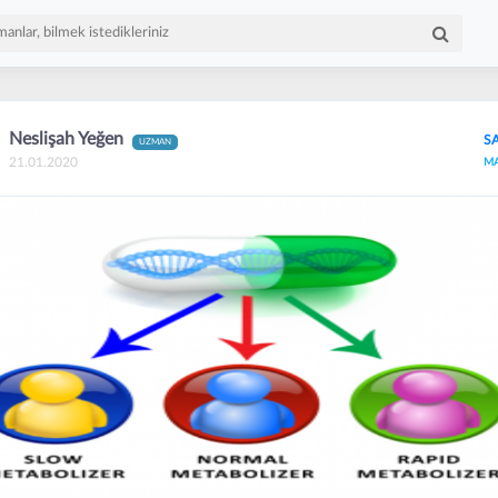
Neslişah Yeğen
S
UZMAN
21.01.2020
M