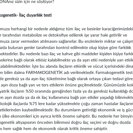
 DNAnız sizin için ne söylüyor?
genetik- İlaç duyarlılık testi
uza herhangi bir nedenle aldığımız tüm ilaç ve besinler karaciğerimizdeki
 tarafından metabolize ve detoksifiye edilerek işe yarar hale getirilir ve
uza zarar vermeden atılmasını sağlanırlar. Bu enzimlerin miktar ve çalışma
da bulunan genler tarafından kontrol edilmekte olup kişiye göre farklılık
ktedirler. Bu nedenle bazı ilaç ve kahve gibi maddeler kişiden kişiye farklı
lerine bağlı olarak etkisiz kalabilmekte ya da aşırı etki nedeniyle yan etkil
labilmektedirler. İşte bu alanda ilaçların etkinlik ve vücut içerisindeki din
en bilim dalına FARMAKOGENETİK adı verilmektedir. Farmakogenetik test
de gereksiz ya da aşırı ilaç tüketimine bağlı olarak ortaya çıkan tedavi g
 aşırı doza bağlı yan ve ters etkilerin önüne geçilmektedir. Günümüzde kol
yatrik ilaçların %50 oranında gereğinden fazla ya da gereksiz kullanıldığı do
ın aşırı dozda ya da ek ilaç kullanımına bağlı yan etkiler yaşadığı bilinmekt
kolojik ilaçlarda %75 lere kadar yükselmekte çoğu zaman hastalar ilaçları
 etkilerinden kaybedilmektedir. Bu durumların getirdiği ekonomik ve iş güc
ı ülke ekonomileri için ayrıca kritik öneme sahiptir. Bu nedenle her bireyin
genetik altyapısının önceden bilinmesi doğru ilaç seçimi ve doğru dozda
mı hem sağlık hem de ekonomik olarak kritik öneme sahiptir.