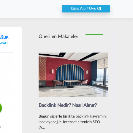
Giriş Yap / Üye Ol
Önerilen Makaleler
AĞLIK
AKALE
Backlink Nedir? Nasıl Alınır?
Bugün sizlerle birlikte backlink kavramını
inceleyeceğiz. İnternet sitenizin SEO
(A...