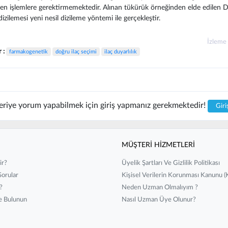
ren işlemlere gerektirmemektedir. Alınan tükürük örneğinden elde edilen
zilemesi yeni nesil dizileme yöntemi ile gerçekleştir.
İzleme
r :
farmakogenetik
doğru ilaç seçimi
ilaç duyarlılık
riye yorum yapabilmek için giriş yapmanız gerekmektedir!
Giri
MÜŞTERİ HİZMETLERİ
ir?
Üyelik Şartları Ve Gizlilik Politikası
Sorular
Kişisel Verilerin Korunması Kanunu (k
?
Neden Uzman Olmalıyım ?
de Bulunun
Nasıl Uzman Üye Olunur?