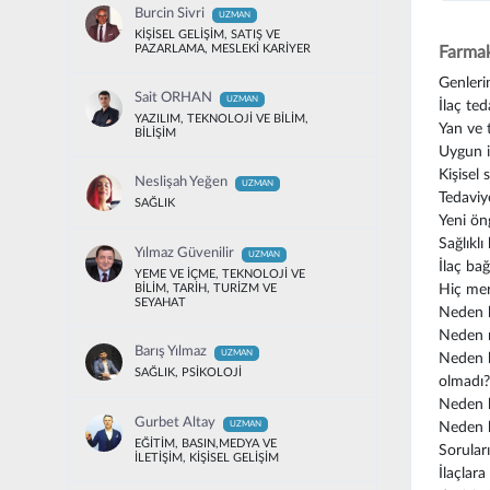
Burcin Sivri
UZMAN
KİŞİSEL GELİŞİM, SATIŞ VE
PAZARLAMA, MESLEKİ KARİYER
Farmak
Genlerin
Sait ORHAN
UZMAN
İlaç ted
YAZILIM, TEKNOLOJİ VE BİLİM,
Yan ve t
BİLİŞİM
Uygun i
Kişisel 
Neslişah Yeğen
UZMAN
Tedaviy
SAĞLIK
Yeni ön
Sağlıkl
Yılmaz Güvenilir
UZMAN
İlaç bağ
YEME VE İÇME, TEKNOLOJİ VE
Hiç mer
BİLİM, TARİH, TURİZM VE
SEYAHAT
Neden b
Neden m
Barış Yılmaz
UZMAN
Neden b
SAĞLIK, PSİKOLOJİ
olmadı?
Neden b
Gurbet Altay
Neden k
UZMAN
EĞİTİM, BASIN,MEDYA VE
Soruları
İLETİŞİM, KİŞİSEL GELİŞİM
İlaçlara