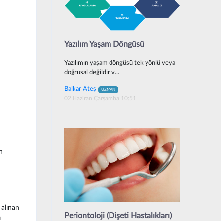
Yazılım Yaşam Döngüsü
Yazılımın yaşam döngüsü tek yönlü veya
doğrusal değildir v...
Balkar Ateş
UZMAN
02 Haziran Çarşamba 10:51
n
 alınan
Periontoloji (Dişeti Hastalıkları)
ı