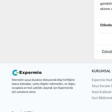
gerekti
ekzom di
Etiketle
Gönde
KURUMSAL
Expermio Ned
İnternetin uçsuz bucaksız dünyasında bilgi kirliliğine
maruz kalmadan, yanlış bilgiler edinmeden, en doğru
Sıkça Sorulan 
cevaplara en hızlı şekilde ulaşmak için Expermio’da
Nasıl Kullanılır
işin uzmanına sorun.
Geri Bildirim