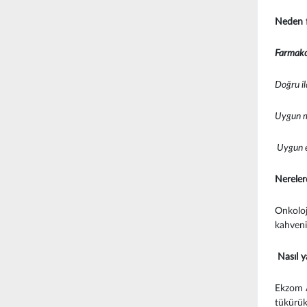
Neden f
Farmak
Doğru il
Uygun m
Uygun e
Nereler
Onkoloji
kahvenin
Nasıl ya
Ekzom An
tükürük