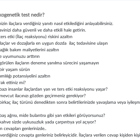
ogenetik test nedir?
izin ilaçlara verdiğiniz yanıtı nasıl etkilediğini anlayabilirsiniz.
avinizi daha güvenli ve daha etkili hale getirin.
ers etki (İlaç reaksiyonu) riskini azaltın
laçlar ve dozajlarla en uygun dozda ilaç tedavisine ulaşın
sağlık bakım maliyetlerini azaltın
e uyumunuzu arttırın
görülen ilaçların deneme yanılma sürecini yaşamayın
ı bir yaşam sürün
ımlılığı potansiyelini azaltın
ak ettiniz mi?
azı insanlar ilaçlardan yan ve ters etki reaksiyonu yaşar?
evcut ilacınızı gözden geçirmeniz gerekiyor?
irkaç ilaç türünü denedikten sonra belirtilerinizde yavaşlama veya iyileş
aş ağrısı, mide bulantısı gibi yan etkileri görüyorsunuz?
ahve sizde uykusuzluk yada çarpıntıya yol açıyor?
n cevapları genlerinizde..
 verdiğiniz cevapta genleriniz belirleyicidir. İlaçlara verilen cevap kişiden kiş