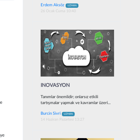
Erdem Aksöz
UZMAN
26 Ocak Cuma 10:40
INOVASYON
Tanımlar önemlidir; onlarsız etkili
me
tartışmalar yapmak ve kavramlar üzeri...
Burcin Sivri
UZMAN
14 Haziran Pazartesi 13:27
iye