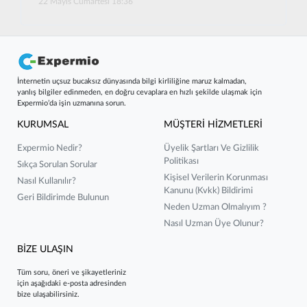
22 Mayıs Cumartesi 18:36
İnternetin uçsuz bucaksız dünyasında bilgi kirliliğine maruz kalmadan,
yanlış bilgiler edinmeden, en doğru cevaplara en hızlı şekilde ulaşmak için
Expermio’da işin uzmanına sorun.
KURUMSAL
MÜŞTERİ HİZMETLERİ
Expermio Nedir?
Üyelik Şartları Ve Gizlilik
Politikası
Sıkça Sorulan Sorular
Kişisel Verilerin Korunması
Nasıl Kullanılır?
Kanunu (kvkk) Bildirimi
Geri Bildirimde Bulunun
Neden Uzman Olmalıyım ?
Nasıl Uzman Üye Olunur?
BİZE ULAŞIN
Tüm soru, öneri ve şikayetleriniz
için aşağıdaki e-posta adresinden
bize ulaşabilirsiniz.