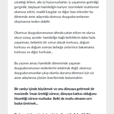
yarattığı ikilem, aile içi huzursuzluklar, iş yaşamının getirdiği
gerginlik, başlayan hamileliğin kariyer üzerindeki muhtemel
olumsuz etkisi, maddi kaygılar ve diğer bazı etkenler bu
dönemde anne adayında olumsuz duygudurumlarının
oluşmasına neden olabilir.
Olumsuz duygudurumunun altında yatan etken ne olursa
olsun sonuç aynıdır: hamileliğe bağlı belirtilerin daha fazla
yaşanması, bebekte bir sorun olacak korkusu, doğum
korkusu ve doğum sonrası bebeğe yeterince bakamama
korkusu ve diğer korkular...
Bu yazının amacı hamilelik döneminde yaşanan
duygudurumunun nedenlerini anlatmak değil, olumsuz
duygudurumundan çıkıp olumlu duruma dönmesi için siz
anne adaylarına çözüm önerilerinde bulunmaktır.
Bir canlıyı içinde büyütmek ve onu dünyaya getirmek bir
mucizedir. İnsan ürettiği sürece, dünyaya katkısı olduğunu
hissettiği sürece mutludur. Belki de mutlu olmanın sırrı
budur:üretmek...