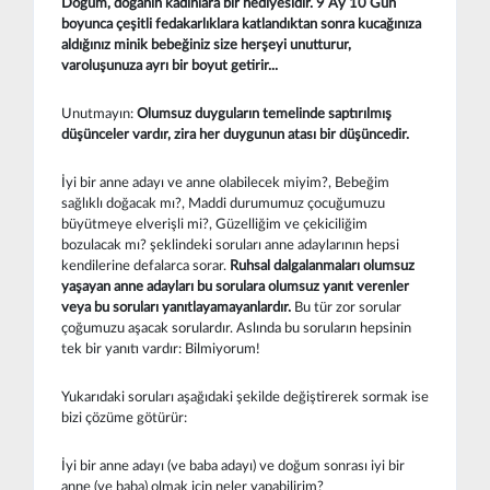
Doğum, doğanın kadınlara bir hediyesidir. 9 Ay 10 Gün
boyunca çeşitli fedakarlıklara katlandıktan sonra kucağınıza
aldığınız minik bebeğiniz size herşeyi unutturur,
varoluşunuza ayrı bir boyut getirir...
Unutmayın:
Olumsuz duyguların temelinde saptırılmış
düşünceler vardır, zira her duygunun atası bir düşüncedir.
İyi bir anne adayı ve anne olabilecek miyim?, Bebeğim
sağlıklı doğacak mı?, Maddi durumumuz çocuğumuzu
büyütmeye elverişli mi?, Güzelliğim ve çekiciliğim
bozulacak mı? şeklindeki soruları anne adaylarının hepsi
kendilerine defalarca sorar.
Ruhsal dalgalanmaları olumsuz
yaşayan anne adayları bu sorulara olumsuz yanıt verenler
veya bu soruları yanıtlayamayanlardır.
Bu tür zor sorular
çoğumuzu aşacak sorulardır. Aslında bu soruların hepsinin
tek bir yanıtı vardır: Bilmiyorum!
Yukarıdaki soruları aşağıdaki şekilde değiştirerek sormak ise
bizi çözüme götürür:
İyi bir anne adayı (ve baba adayı) ve doğum sonrası iyi bir
anne (ve baba) olmak için neler yapabilirim?