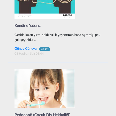
Kendine Yabancı
Geride kalan yirmi sekiz yıllık yaşantımın bana öğrettiği pek
çok şey oldu. ...
Güney Güneyan
UZMAN
08 Haziran Salı 03:44
Pedodonti (Çocuk Diş Hekimliği)