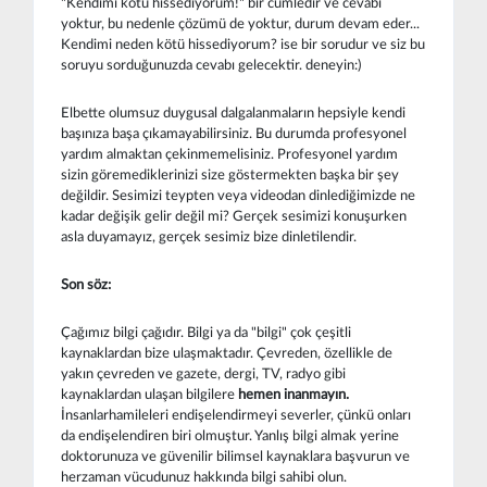
"Kendimi kötü hissediyorum!" bir cümledir ve cevabı
yoktur, bu nedenle çözümü de yoktur, durum devam eder...
Kendimi neden kötü hissediyorum? ise bir sorudur ve siz bu
soruyu sorduğunuzda cevabı gelecektir. deneyin:)
Elbette olumsuz duygusal dalgalanmaların hepsiyle kendi
başınıza başa çıkamayabilirsiniz. Bu durumda profesyonel
yardım almaktan çekinmemelisiniz. Profesyonel yardım
sizin göremediklerinizi size göstermekten başka bir şey
değildir. Sesimizi teypten veya videodan dinlediğimizde ne
kadar değişik gelir değil mi? Gerçek sesimizi konuşurken
asla duyamayız, gerçek sesimiz bize dinletilendir.
Son söz:
Çağımız bilgi çağıdır. Bilgi ya da "bilgi" çok çeşitli
kaynaklardan bize ulaşmaktadır. Çevreden, özellikle de
yakın çevreden ve gazete, dergi, TV, radyo gibi
kaynaklardan ulaşan bilgilere
hemen inanmayın.
İnsanlarhamileleri endişelendirmeyi severler, çünkü onları
da endişelendiren biri olmuştur. Yanlış bilgi almak yerine
doktorunuza ve güvenilir bilimsel kaynaklara başvurun ve
herzaman vücudunuz hakkında bilgi sahibi olun.