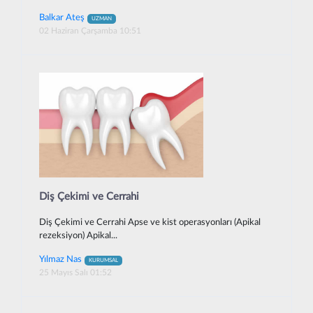
Balkar Ateş
UZMAN
02 Haziran Çarşamba 10:51
Diş Çekimi ve Cerrahi
Diş Çekimi ve Cerrahi Apse ve kist operasyonları (Apikal
rezeksiyon) Apikal...
Yılmaz Nas
KURUMSAL
25 Mayıs Salı 01:52