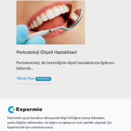
Periontoloji (Dişeti Hastalıkları)
Periodontoloji, diş hekimliğinin dişeti hastalıklarıyla ilgilenen
bölümdü...
Yılmaz Nas
KURUMSAL
14 Mayıs Cuma 13:54
İnternetin uçsuz bucaksız dünyasında bilgi kirliliğine maruz kalmadan,
yanlış bilgiler edinmeden, en doğru cevaplara en hızlı şekilde ulaşmak için
Expermio’da işin uzmanına sorun.