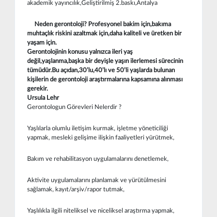
akademik yayıncılık,Geliştirilmiş 2.baskı,Antalya
Neden gerontoloji? Profesyonel bakim için,bakıma
muhtaçlık riskini azaltmak için,daha kaliteli ve üretken bir
yaşam için.
Gerontolojinin konusu yalnızca ileri yaş
değil,yaşlanma,başka bir deyişle yaşın ilerlemesi sürecinin
tümüdür.Bu açıdan,30’lu,40’lı ve 50’li yaşlarda bulunan
kişilerin de gerontoloji araştırmalarına kapsamına alınması
gerekir.
Ursula Lehr
Gerontologun Görevleri Nelerdir ?
Yaşlılarla olumlu iletişim kurmak, işletme yöneticiliği
yapmak, mesleki gelişime ilişkin faaliyetleri yürütmek,
Bakım ve rehabilitasyon uygulamalarını denetlemek,
Aktivite uygulamalarını planlamak ve yürütülmesini
sağlamak, kayıt/arşiv/rapor tutmak,
Yaşlılıkla ilgili niteliksel ve niceliksel araştırma yapmak,