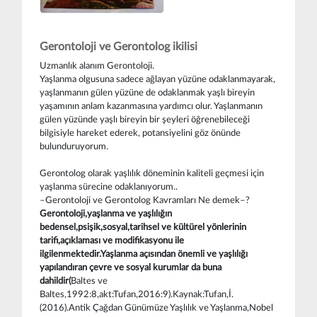
Gerontoloji ve Gerontolog ikilisi
Uzmanlık alanım Gerontoloji.
Yaşlanma olgusuna sadece ağlayan yüzüne odaklanmayarak,
yaşlanmanın gülen yüzüne de odaklanmak yaşlı bireyin
yaşamının anlam kazanmasına yardımcı olur. Yaşlanmanın
gülen yüzünde yaşlı bireyin bir şeyleri öğrenebileceği
bilgisiyle hareket ederek, potansiyelini göz önünde
bulunduruyorum.
Gerontolog olarak yaşlılık döneminin kaliteli geçmesi için
yaşlanma sürecine odaklanıyorum..
–Gerontoloji ve Gerontolog Kavramları Ne demek–?
Gerontoloji,yaşlanma ve yaşlılığın
bedensel,psişik,sosyal,tarihsel ve kültürel yönlerinin
tarifi,açıklaması ve modifikasyonu ile
ilgilenmektedir.Yaşlanma açısından önemli ve yaşlılığı
yapılandıran çevre ve sosyal kurumlar da buna
dahildir(
Baltes ve
Baltes,1992:8,akt:Tufan,2016:9).Kaynak:Tufan,İ.
(2016).Antik Çağdan Günümüze Yaşlılık ve Yaşlanma,Nobel