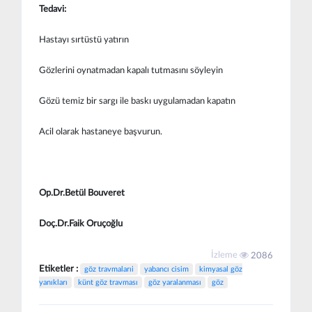
Tedavi:
Hastayı sırtüstü yatırın
Gözlerini oynatmadan kapalı tutmasını söyleyin
Gözü temiz bir sargı ile baskı uygulamadan kapatın
Acil olarak hastaneye başvurun.
Op.Dr.Betül Bouveret
Doç.Dr.Faik Oruçoğlu
İzleme
2086
Etiketler :
göz travmalarıi
yabancı cisim
kimyasal göz
yanıkları
künt göz travması
göz yaralanması
göz