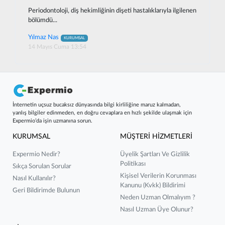
Periodontoloji, diş hekimliğinin dişeti hastalıklarıyla ilgilenen
bölümdü...
Yılmaz Nas
KURUMSAL
14 Mayıs Cuma 13:54
İnternetin uçsuz bucaksız dünyasında bilgi kirliliğine maruz kalmadan,
yanlış bilgiler edinmeden, en doğru cevaplara en hızlı şekilde ulaşmak için
Expermio’da işin uzmanına sorun.
KURUMSAL
MÜŞTERİ HİZMETLERİ
Expermio Nedir?
Üyelik Şartları Ve Gizlilik
Politikası
Sıkça Sorulan Sorular
Kişisel Verilerin Korunması
Nasıl Kullanılır?
Kanunu (kvkk) Bildirimi
Geri Bildirimde Bulunun
Neden Uzman Olmalıyım ?
Nasıl Uzman Üye Olunur?