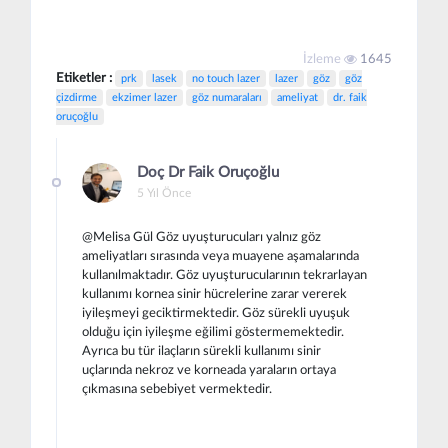
İzleme
1645
Etiketler :
prk
lasek
no touch lazer
lazer
göz
göz
çizdirme
ekzimer lazer
göz numaraları
ameliyat
dr. faik
oruçoğlu
Doç Dr Faik Oruçoğlu
5 Yıl Önce
@Melisa Gül Göz uyuşturucuları yalnız göz
ameliyatları sırasında veya muayene aşamalarında
kullanılmaktadır. Göz uyuşturucularının tekrarlayan
kullanımı kornea sinir hücrelerine zarar vererek
iyileşmeyi geciktirmektedir. Göz sürekli uyuşuk
olduğu için iyileşme eğilimi göstermemektedir.
Ayrıca bu tür ilaçların sürekli kullanımı sinir
uçlarında nekroz ve korneada yaraların ortaya
çıkmasına sebebiyet vermektedir.