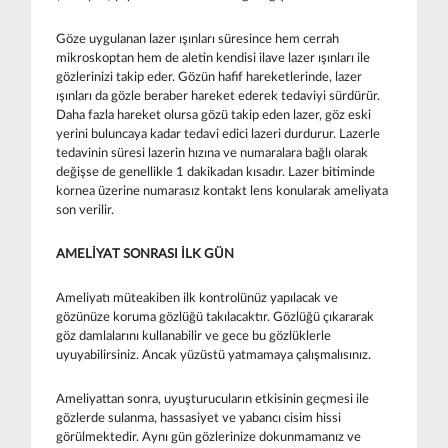
Göze uygulanan lazer ışınları süresince hem cerrah
mikroskoptan hem de aletin kendisi ilave lazer ışınları ile
gözlerinizi takip eder. Gözün hafif hareketlerinde, lazer
ışınları da gözle beraber hareket ederek tedaviyi sürdürür.
Daha fazla hareket olursa gözü takip eden lazer, göz eski
yerini buluncaya kadar tedavi edici lazeri durdurur. Lazerle
tedavinin süresi lazerin hızına ve numaralara bağlı olarak
değişse de genellikle 1 dakikadan kısadır. Lazer bitiminde
kornea üzerine numarasız kontakt lens konularak ameliyata
son verilir.
AMELİYAT SONRASI İLK GÜN
Ameliyatı müteakiben ilk kontrolünüz yapılacak ve
gözünüze koruma gözlüğü takılacaktır. Gözlüğü çıkararak
göz damlalarını kullanabilir ve gece bu gözlüklerle
uyuyabilirsiniz. Ancak yüzüstü yatmamaya çalışmalısınız.
Ameliyattan sonra, uyuşturucuların etkisinin geçmesi ile
gözlerde sulanma, hassasiyet ve yabancı cisim hissi
görülmektedir. Aynı gün gözlerinize dokunmamanız ve