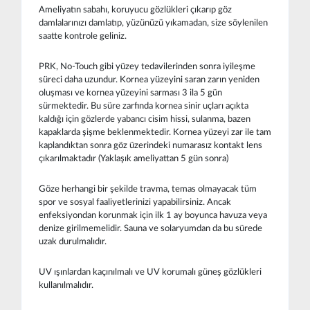
Ameliyatın sabahı, koruyucu gözlükleri çıkarıp göz
damlalarınızı damlatıp, yüzünüzü yıkamadan, size söylenilen
saatte kontrole geliniz.
PRK, No-Touch gibi yüzey tedavilerinden sonra iyileşme
süreci daha uzundur. Kornea yüzeyini saran zarın yeniden
oluşması ve kornea yüzeyini sarması 3 ila 5 gün
sürmektedir. Bu süre zarfında kornea sinir uçları açıkta
kaldığı için gözlerde yabancı cisim hissi, sulanma, bazen
kapaklarda şişme beklenmektedir. Kornea yüzeyi zar ile tam
kaplandıktan sonra göz üzerindeki numarasız kontakt lens
çıkarılmaktadır (Yaklaşık ameliyattan 5 gün sonra)
Göze herhangi bir şekilde travma, temas olmayacak tüm
spor ve sosyal faaliyetlerinizi yapabilirsiniz. Ancak
enfeksiyondan korunmak için ilk 1 ay boyunca havuza veya
denize girilmemelidir. Sauna ve solaryumdan da bu sürede
uzak durulmalıdır.
UV ışınlardan kaçınılmalı ve UV korumalı güneş gözlükleri
kullanılmalıdır.