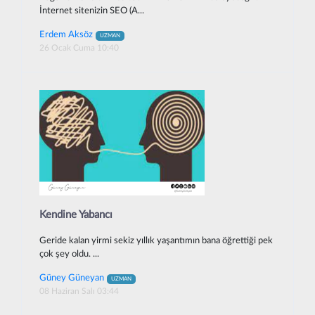
İnternet sitenizin SEO (A...
Erdem Aksöz
UZMAN
26 Ocak Cuma 10:40
Kendine Yabancı
Geride kalan yirmi sekiz yıllık yaşantımın bana öğrettiği pek
çok şey oldu. ...
Güney Güneyan
UZMAN
08 Haziran Salı 03:44