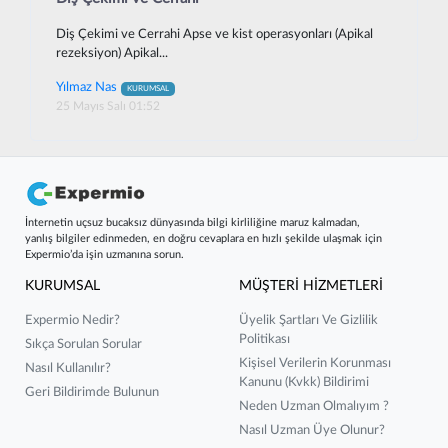
Diş Çekimi ve Cerrahi Apse ve kist operasyonları (Apikal
rezeksiyon) Apikal...
Yılmaz Nas
KURUMSAL
25 Mayıs Salı 01:52
İnternetin uçsuz bucaksız dünyasında bilgi kirliliğine maruz kalmadan,
yanlış bilgiler edinmeden, en doğru cevaplara en hızlı şekilde ulaşmak için
Expermio’da işin uzmanına sorun.
KURUMSAL
MÜŞTERİ HİZMETLERİ
Expermio Nedir?
Üyelik Şartları Ve Gizlilik
Politikası
Sıkça Sorulan Sorular
Kişisel Verilerin Korunması
Nasıl Kullanılır?
Kanunu (kvkk) Bildirimi
Geri Bildirimde Bulunun
Neden Uzman Olmalıyım ?
Nasıl Uzman Üye Olunur?