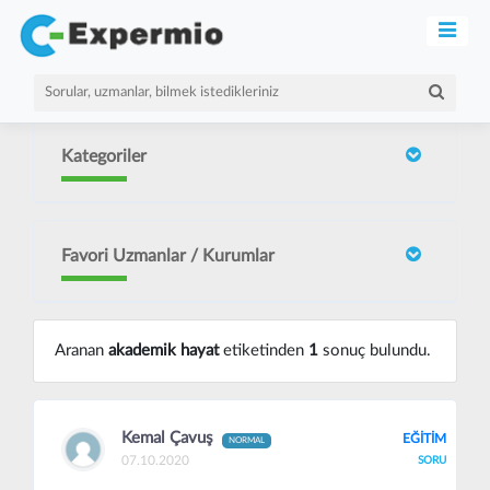
Kategoriler
Favori Uzmanlar / Kurumlar
Aranan
akademik hayat
etiketinden
1
sonuç bulundu.
Kemal Çavuş
EĞİTİM
NORMAL
07.10.2020
SORU