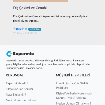
Diş Çekimi ve Cerrahi
Diş Çekimi ve Cerrahi Apse ve kist operasyonları (Apikal
rezeksiyon) Apikal...
Yılmaz Nas
KURUMSAL
25 Mayıs Salı 01:52
İnternetin uçsuz bucaksız dünyasında bilgi kirliliğine maruz kalmadan,
yanlış bilgiler edinmeden, en doğru cevaplara en hızlı şekilde ulaşmak için
Expermio’da işin uzmanına sorun.
KURUMSAL
MÜŞTERİ HİZMETLERİ
Expermio Nedir?
Üyelik Şartları Ve Gizlilik
Politikası
Sıkça Sorulan Sorular
Kişisel Verilerin Korunması
Nasıl Kullanılır?
Kanunu (kvkk) Bildirimi
Geri Bildirimde Bulunun
Neden Uzman Olmalıyım ?