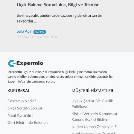
Uçak Bakımı: Sorumluluk, Bilgi ve Tecrübe
Sivil havacılık günümüzde cazibesi giderek artan bir
sektördür....
Safa Açın
UZMAN
22 Mayıs Cumartesi 18:36
İnternetin uçsuz bucaksız dünyasında bilgi kirliliğine maruz kalmadan,
yanlış bilgiler edinmeden, en doğru cevaplara en hızlı şekilde ulaşmak için
Expermio’da işin uzmanına sorun.
KURUMSAL
MÜŞTERİ HİZMETLERİ
Expermio Nedir?
Üyelik Şartları Ve Gizlilik
Politikası
Sıkça Sorulan Sorular
Kişisel Verilerin Korunması
Nasıl Kullanılır?
Kanunu (kvkk) Bildirimi
Geri Bildirimde Bulunun
Neden Uzman Olmalıyım ?