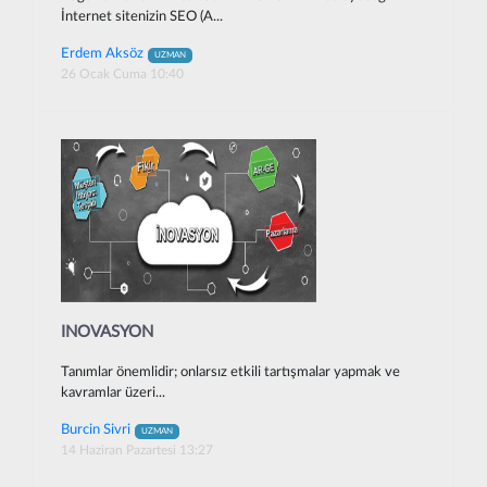
İnternet sitenizin SEO (A...
Erdem Aksöz
UZMAN
26 Ocak Cuma 10:40
INOVASYON
Tanımlar önemlidir; onlarsız etkili tartışmalar yapmak ve
kavramlar üzeri...
Burcin Sivri
UZMAN
14 Haziran Pazartesi 13:27