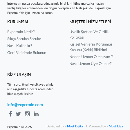
İnternetin uçsuz bucaksız dünyasında bilgi kirliliğine maruz kalmadan,
yanlış bilgiler edinmeden, en doğru cevaplara en hızlı şekilde ulaşmak için
Expermio’da işin uzmanına sorun.
KURUMSAL
MÜŞTERİ HİZMETLERİ
Expermio Nedir?
Üyelik Şartları Ve Gizlilik
Politikası
Sıkça Sorulan Sorular
Kişisel Verilerin Korunması
Nasıl Kullanılır?
Kanunu (kvkk) Bildirimi
Geri Bildirimde Bulunun
Neden Uzman Olmalıyım ?
Nasıl Uzman Üye Olunur?
BİZE ULAŞIN
Tüm soru, öneri ve şikayetleriniz
için aşağıdaki e-posta adresinden
bize ulaşabilirsiniz.
info@expermio.com
Designed by -
Most Dijital
l Powered by -
Most Idea
Expermio © 2026