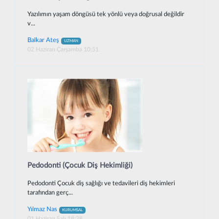
Yazılımın yaşam döngüsü tek yönlü veya doğrusal değildir
v...
Balkar Ateş
UZMAN
02 Haziran Çarşamba 10:51
Pedodonti (Çocuk Diş Hekimliği)
Pedodonti Çocuk diş sağlığı ve tedavileri diş hekimleri
tarafından gerç...
Yılmaz Nas
KURUMSAL
01 Haziran Salı 18:28