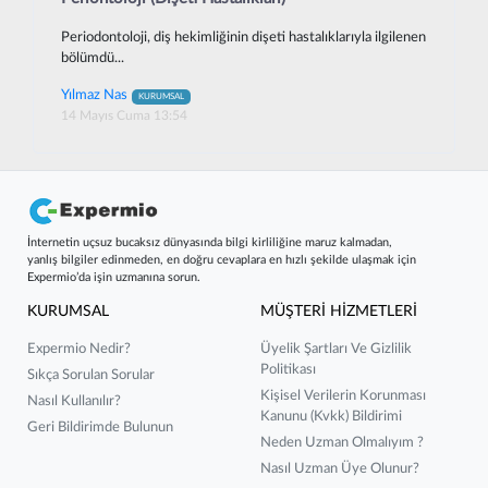
Periodontoloji, diş hekimliğinin dişeti hastalıklarıyla ilgilenen
bölümdü...
Yılmaz Nas
KURUMSAL
14 Mayıs Cuma 13:54
İnternetin uçsuz bucaksız dünyasında bilgi kirliliğine maruz kalmadan,
yanlış bilgiler edinmeden, en doğru cevaplara en hızlı şekilde ulaşmak için
Expermio’da işin uzmanına sorun.
KURUMSAL
MÜŞTERİ HİZMETLERİ
Expermio Nedir?
Üyelik Şartları Ve Gizlilik
Politikası
Sıkça Sorulan Sorular
Kişisel Verilerin Korunması
Nasıl Kullanılır?
Kanunu (kvkk) Bildirimi
Geri Bildirimde Bulunun
Neden Uzman Olmalıyım ?
Nasıl Uzman Üye Olunur?