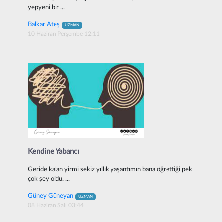
yepyeni bir ...
Balkar Ateş
UZMAN
10 Haziran Perşembe 12:11
Kendine Yabancı
Geride kalan yirmi sekiz yıllık yaşantımın bana öğrettiği pek
çok şey oldu. ...
Güney Güneyan
UZMAN
08 Haziran Salı 03:44