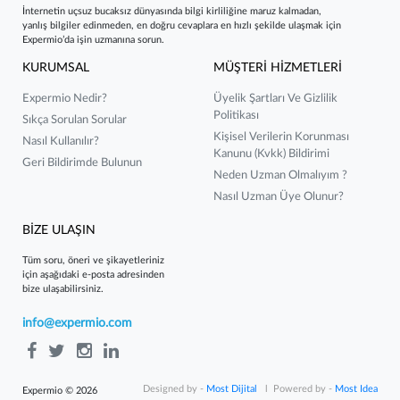
İnternetin uçsuz bucaksız dünyasında bilgi kirliliğine maruz kalmadan,
yanlış bilgiler edinmeden, en doğru cevaplara en hızlı şekilde ulaşmak için
Expermio’da işin uzmanına sorun.
KURUMSAL
MÜŞTERİ HİZMETLERİ
Expermio Nedir?
Üyelik Şartları Ve Gizlilik
Politikası
Sıkça Sorulan Sorular
Kişisel Verilerin Korunması
Nasıl Kullanılır?
Kanunu (kvkk) Bildirimi
Geri Bildirimde Bulunun
Neden Uzman Olmalıyım ?
Nasıl Uzman Üye Olunur?
BİZE ULAŞIN
Tüm soru, öneri ve şikayetleriniz
için aşağıdaki e-posta adresinden
bize ulaşabilirsiniz.
info@expermio.com
Designed by -
Most Dijital
l Powered by -
Most Idea
Expermio © 2026