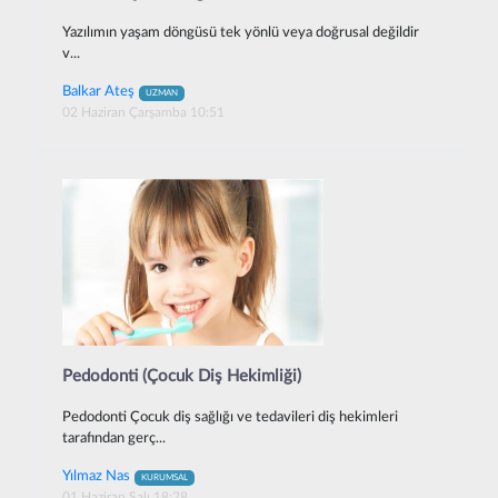
Yazılımın yaşam döngüsü tek yönlü veya doğrusal değildir
v...
Balkar Ateş
UZMAN
02 Haziran Çarşamba 10:51
Pedodonti (Çocuk Diş Hekimliği)
Pedodonti Çocuk diş sağlığı ve tedavileri diş hekimleri
tarafından gerç...
Yılmaz Nas
KURUMSAL
01 Haziran Salı 18:28