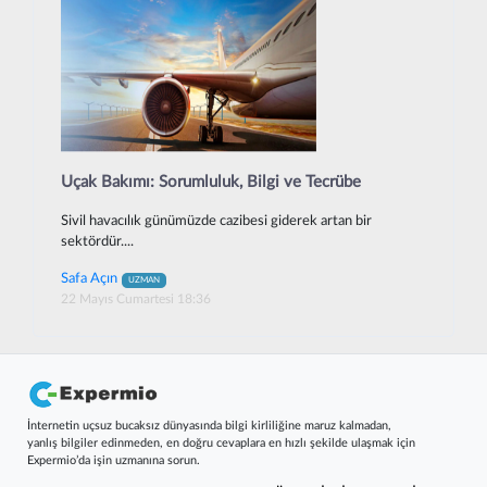
Uçak Bakımı: Sorumluluk, Bilgi ve Tecrübe
Sivil havacılık günümüzde cazibesi giderek artan bir
sektördür....
Safa Açın
UZMAN
22 Mayıs Cumartesi 18:36
İnternetin uçsuz bucaksız dünyasında bilgi kirliliğine maruz kalmadan,
yanlış bilgiler edinmeden, en doğru cevaplara en hızlı şekilde ulaşmak için
Expermio’da işin uzmanına sorun.