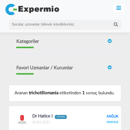
Kategoriler
Favori Uzmanlar / Kurumlar
Aranan
trichotillomania
etiketinden
1
sonuç bulundu.
Dr Hatice I
SAĞLIK
UZMAN
20.01.2021
MAKALE