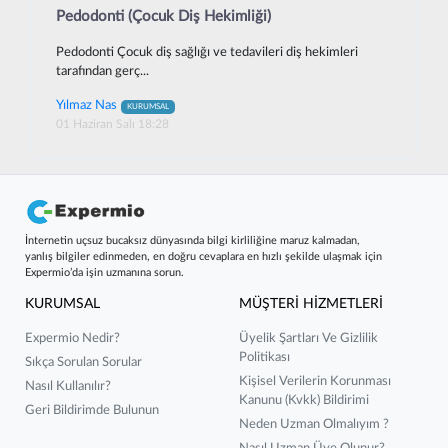
Pedodonti (Çocuk Diş Hekimliği)
Pedodonti Çocuk diş sağlığı ve tedavileri diş hekimleri
tarafından gerç...
Yılmaz Nas
KURUMSAL
01 Haziran Salı 18:28
İnternetin uçsuz bucaksız dünyasında bilgi kirliliğine maruz kalmadan,
yanlış bilgiler edinmeden, en doğru cevaplara en hızlı şekilde ulaşmak için
Expermio’da işin uzmanına sorun.
KURUMSAL
MÜŞTERİ HİZMETLERİ
Expermio Nedir?
Üyelik Şartları Ve Gizlilik
Politikası
Sıkça Sorulan Sorular
Kişisel Verilerin Korunması
Nasıl Kullanılır?
Kanunu (kvkk) Bildirimi
Geri Bildirimde Bulunun
Neden Uzman Olmalıyım ?