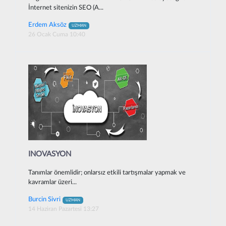
İnternet sitenizin SEO (A...
Erdem Aksöz
UZMAN
26 Ocak Cuma 10:40
INOVASYON
Tanımlar önemlidir; onlarsız etkili tartışmalar yapmak ve
kavramlar üzeri...
Burcin Sivri
UZMAN
14 Haziran Pazartesi 13:27