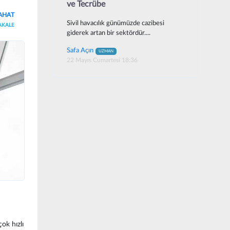
ve Tecrübe
AHAT
Sivil havacılık günümüzde cazibesi
AKALE
giderek artan bir sektördür....
Safa Açın
UZMAN
22 Mayıs Cumartesi 18:36
ok hızlı