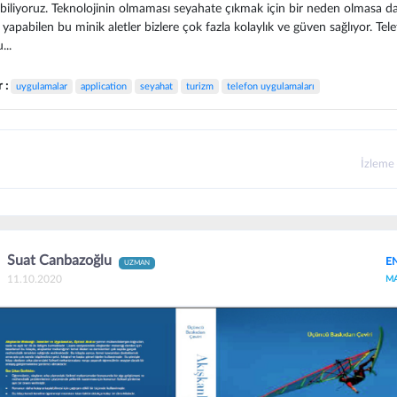
biliyoruz. Teknolojinin olmaması seyahate çıkmak için bir neden olmasa d
şi yapabilen bu minik aletler bizlere çok fazla kolaylık ve güven sağlıyor. Tel
...
r :
uygulamalar
application
seyahat
turizm
telefon uygulamaları
İzleme
Suat Canbazoğlu
EN
UZMAN
11.10.2020
M