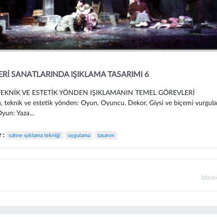
Rİ SANATLARINDA IŞIKLAMA TASARIMI 6
K VE ESTETİK YÖNDEN IŞIKLAMANIN TEMEL GÖREVLERİ
a, teknik ve estetik yönden: Oyun, Oyuncu, Dekor, Giysi ve biçemi vurgulam
 Yaza...
r :
sahne ışıklama tekniği
uygulama
tasarım
İzle