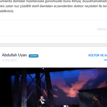
umlarda damlalar hazırlansada günümüzde buna ihtiyaç duyulmamaktadır
kü zaten tuz çözeltili steril damlaları eczanelerden doktor reçeteleri ile te
ebilirsiniz.
İzleme
Abdullah Uyan
KÜLTÜR VE S
UZMAN
11.01.2021
M