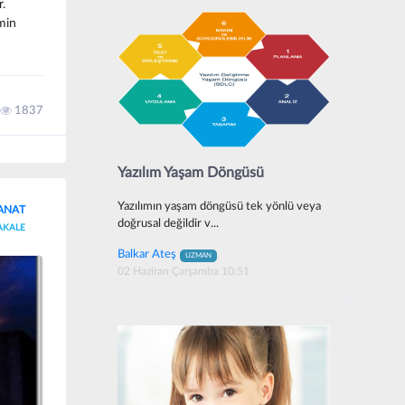
.
min
1837
Yazılım Yaşam Döngüsü
Yazılımın yaşam döngüsü tek yönlü veya
ANAT
doğrusal değildir v...
AKALE
Balkar Ateş
UZMAN
02 Haziran Çarşamba 10:51