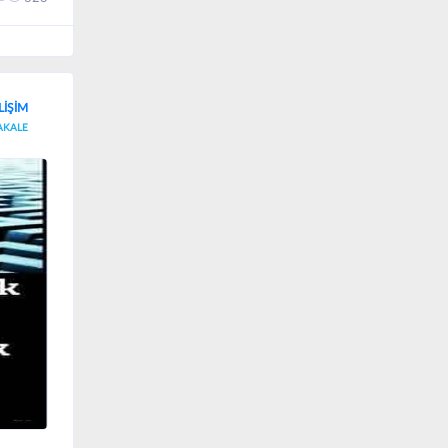
LİŞİM
AKALE