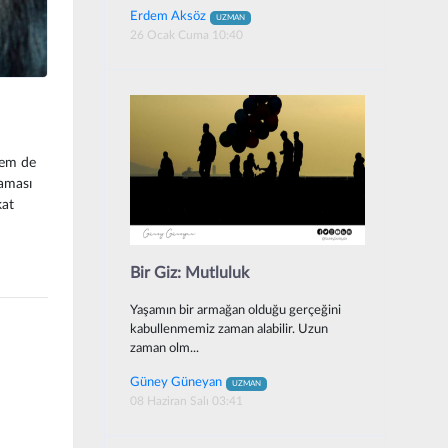
Erdem Aksöz
UZMAN
26 Ocak Cuma 10:40
hem de
aması
kat
Bir Giz: Mutluluk
Yaşamın bir armağan olduğu gerçeğini
kabullenmemiz zaman alabilir. Uzun
zaman olm...
Güney Güneyan
UZMAN
08 Haziran Salı 03:41