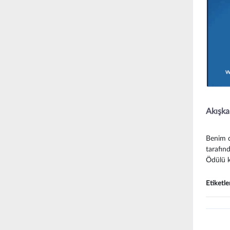
Akışka
Benim d
tarafın
Ödülü k
Etiketle