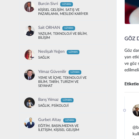
Burcin Sivri
UZMAN
KİŞİSEL GELİŞİM, SATIŞ VE
PAZARLAMA, MESLEKİ KARİYER
Sait ORHAN
UZMAN
YAZILIM, TEKNOLOJİ VE BİLİM,
BİLİŞİM
GÖZ D
Göz dam
Neslişah Yeğen
UZMAN
yan etk
SAĞLIK
ve göz 
edilmeli
Yılmaz Güvenilir
UZMAN
YEME VE İÇME, TEKNOLOJİ VE
BİLİM, TARİH, TURİZM VE
Etiketle
SEYAHAT
Barış Yılmaz
UZMAN
SAĞLIK, PSİKOLOJİ
Gurbet Altay
UZMAN
EĞİTİM, BASIN,MEDYA VE
@ba
İLETİŞİM, KİŞİSEL GELİŞİM
kul