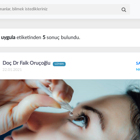
n
uygula
etiketinden
5
sonuç bulundu.
Doç Dr Faik Oruçoğlu
S
UZMAN
22.01.2021
M