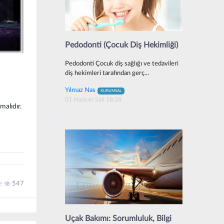
Pedodonti (Çocuk Diş Hekimliği)
Pedodonti Çocuk diş sağlığı ve tedavileri
diş hekimleri tarafından gerç...
Yılmaz Nas
KURUMSAL
01 Haziran Salı 18:28
alıdır.
me
547
Uçak Bakımı: Sorumluluk, Bilgi