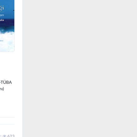
si-TÜBA
mı)
me
623