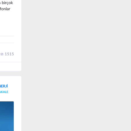
a birçok
efonlar
1515
ERJİ
AKALE