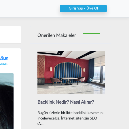
Giriş Yap / Üye Ol
Önerilen Makaleler
AĞLIK
AKALE
Backlink Nedir? Nasıl Alınır?
Bugün sizlerle birlikte backlink kavramını
inceleyeceğiz. İnternet sitenizin SEO
(A...