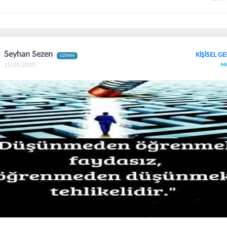
Seyhan Sezen
KİŞİSEL GE
UZMAN
15.05.2020
M