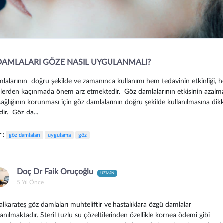
AMLALARI GÖZE NASIL UYGULANMALI?
lalarının doğru şekilde ve zamanında kullanımı hem tedavinin etkinliği, 
ilerden kaçınmada önem arz etmektedir. Göz damlalarının etkisinin azalm
sağlığının korunması için göz damlalarının doğru şekilde kullanılmasına dik
dir. Göz da...
r :
göz damlaları
uygulama
göz
Doç Dr Faik Oruçoğlu
UZMAN
5 Yıl Önce
lkarateş göz damlaları muhteliftir ve hastalıklara özgü damlalar
lanılmaktadır. Steril tuzlu su çözeltilerinden özellikle kornea ödemi gibi