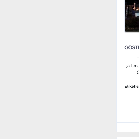
GÖSTE
TEKNİ
Işıklam
Oyun:
Etiketle