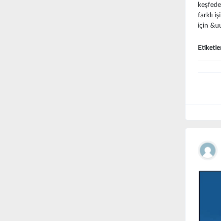
keşfede
farklı i
için &uu
Etiketle