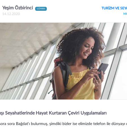
Yeşim Özbirinci
TURİZM VE SEY
UZMAN
14.12.2020
M
ışı Seyahatlerinde Hayat Kurtaran Çeviri Uygulamaları
sora sora Bağdat'ı bulurmuş, şimdiki bizler ise elimizde telefon ile dünyayı ç