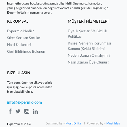
İnternetin uçsuz bucaksız dünyasında bilgi kirliliğine maruz kalmadan,
yanlış bilgiler edinmeden, en doğru cevaplara en hızlı şekilde ulaşmak için
Expermio’da işin uzmanına sorun.
KURUMSAL
MÜŞTERİ HİZMETLERİ
Expermio Nedir?
Üyelik Şartları Ve Gizlilik
Politikası
Sıkça Sorulan Sorular
Kişisel Verilerin Korunması
Nasıl Kullanılır?
Kanunu (kvkk) Bildirimi
Geri Bildirimde Bulunun
Neden Uzman Olmalıyım ?
Nasıl Uzman Üye Olunur?
BİZE ULAŞIN
Tüm soru, öneri ve şikayetleriniz
için aşağıdaki e-posta adresinden
bize ulaşabilirsiniz.
info@expermio.com
Designed by -
Most Dijital
l Powered by -
Most Idea
Expermio © 2026