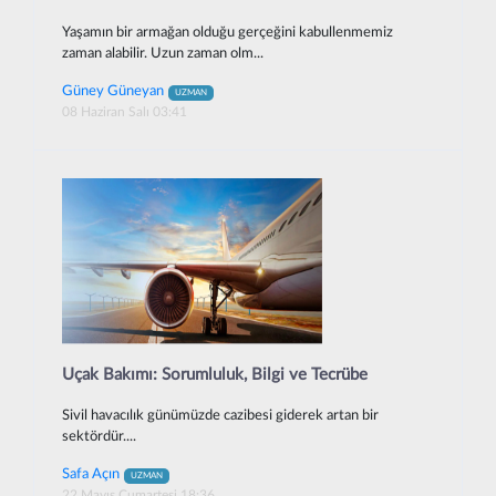
Yaşamın bir armağan olduğu gerçeğini kabullenmemiz
zaman alabilir. Uzun zaman olm...
Güney Güneyan
UZMAN
08 Haziran Salı 03:41
Uçak Bakımı: Sorumluluk, Bilgi ve Tecrübe
Sivil havacılık günümüzde cazibesi giderek artan bir
sektördür....
Safa Açın
UZMAN
22 Mayıs Cumartesi 18:36