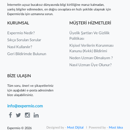
İnternetin uçsuz bucaksız dünyasında bilgi kirliliğine maruz kalmadan,
yanlış bilgiler edinmeden, en doğru cevaplara en hızlı şekilde ulaşmak için
Expermio’da işin uzmanına sorun.
KURUMSAL
MÜŞTERİ HİZMETLERİ
Expermio Nedir?
Üyelik Şartları Ve Gizlilik
Politikası
Sıkça Sorulan Sorular
Kişisel Verilerin Korunması
Nasıl Kullanılır?
Kanunu (kvkk) Bildirimi
Geri Bildirimde Bulunun
Neden Uzman Olmalıyım ?
Nasıl Uzman Üye Olunur?
BİZE ULAŞIN
Tüm soru, öneri ve şikayetleriniz
için aşağıdaki e-posta adresinden
bize ulaşabilirsiniz.
info@expermio.com
Designed by -
Most Dijital
l Powered by -
Most Idea
Expermio © 2026