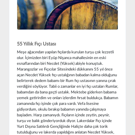
55 Yıllık Fıçı Ustası
Meşe ağacından yapılan fıçılarda kurulan turşu çok lezzetli
olur. İçimizden biri Eyüp Nişanca mahallesinin en eski
esnaflarından biri Necdet (Yüksek) abiyle konuştuk.
Marangozlar ve Fıçıcılar Sitesindeki dükkanını 55 yıl önce
açan Necdet Yüksek fıçı ustalığının babadan kalma olduğunu
belirterek dedem babamı bir Rum fıçı ustasının yanına çırak
verdiğini söylüyor. Tabii o zamanlar en iyi fıçı ustaları Rumlar,
babamdan da bana geçti ustalık. Mektebe giderken babama
yemek getirirdim ve onları izlerdim fırsat buldukça. Babamın
zamanında fıçı işinde çok para vardı. Vefa lisesine
gidiyordum, okulu bırakıp babamın yanında çalışmaya
başladım. Harp zamanıydı. Fıçıların içinde zeytin, peynir,
turşu ve balık gönderiyorduk diyor. Lakerdalar Fıçı içinde
Yurt Dışına Satılırdı Gençliğinde Haliçte daha çok torik
tutulduğunu ve lakerda yapıldığını anlatan Necdet Yüksek,