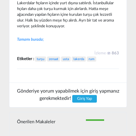
Lakerdalar fıçıların içinde yurt dışına satılırdı. İstanbullular
fıçıları daha çok turşu kurmak için alırlardı. Hatta meşe
ağacından yapılan fıçıların içine kurulan turşu çok lezzetli
olur. Halk bu yüzden meşe fıçı alırdı. Ayrı bir tat ve aroma
veriyor. şeklinde konuşuyor.
Tamamı burada;
İzleme
863
Etiketler :
turşu
zenaat
usta
lakerda
rum
Gönderiye yorum yapabilmek için giriş yapmanız
gerekmektedir!
Giriş Yap
Önerilen Makaleler