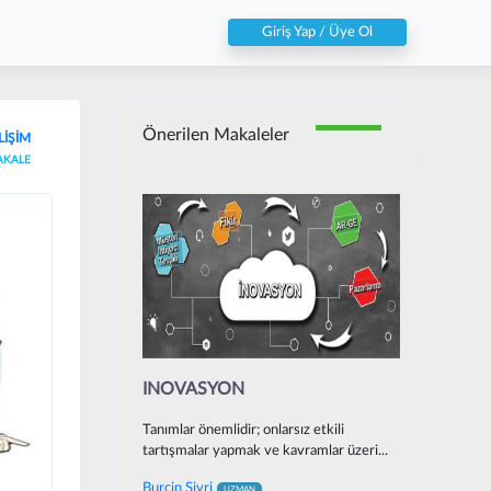
Giriş Yap / Üye Ol
Önerilen Makaleler
LİŞİM
AKALE
INOVASYON
Tanımlar önemlidir; onlarsız etkili
tartışmalar yapmak ve kavramlar üzeri...
Burcin Sivri
UZMAN