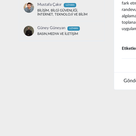
fark etm
Mustafa Çakır
UZMAN
randevu
BİLİŞİM, BİLGİ GÜVENLİĞİ,
İNTERNET, TEKNOLOJİ VE BİLİM
algılama
toplanab
Güney Güneyan
uygulam
UZMAN
BASIN,MEDYA VE İLETİŞİM
Etiketle
Gönde