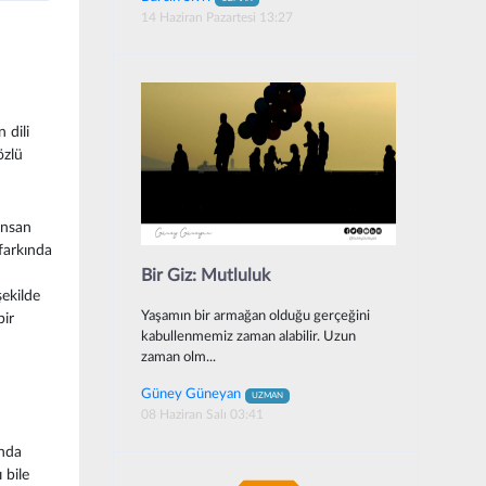
14 Haziran Pazartesi 13:27
 dili
özlü
insan
 farkında
Bir Giz: Mutluluk
şekilde
Yaşamın bir armağan olduğu gerçeğini
bir
kabullenmemiz zaman alabilir. Uzun
zaman olm...
Güney Güneyan
UZMAN
08 Haziran Salı 03:41
ında
 bile