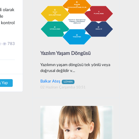
i olarak
de
r kontrol
me
783
Yazılım Yaşam Döngüsü
Yazılımın yaşam döngüsü tek yönlü veya
doğrusal değildir v...
Balkar Ateş
UZMAN
ş Yap
02 Haziran Çarşamba 10:51