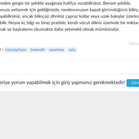
eden gergin bir şekilde ayağınıza hafifçe vurabilirsiniz. Benzer şekilde,
nuza yetişmek için geldiğinizde, randevunuzun kapalı göründüğünü bilinçl
yabilirsiniz, ancak bilinçsiz zihniniz çapraz kollar veya uzak bakışlar üzerin
ilir. Neyse ki, bilgi ve biraz pratikle, kendi vücut diliniz üzerinde bir mikta
ak ve başkalarını okumakta daha yetenekli olmak mümkündür.
İzle
r :
kişiselgelişim
bedendili
pazarlama
satış
riye yorum yapabilmek için giriş yapmanız gerekmektedir!
Giri