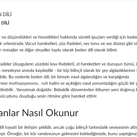
 DİLİ
DİLİ
 ne düşündükleri ve hissettikleri hakkında sürekli ipuçları verdiği için beden
ir orkestradır. Vücut hareketleri, yüz ifadeleri, ses tonu ve ses düzeyi gibi s
mesajlar ve diğer sinyaller toplu olarak beden dili olarak bilinir.
adeler (duyguların yüzdeki kısa ifadeleri), el hareketleri ve duruşun tümü, 
neredeyse anında kaydedilir - bir kişi bilinçli olarak bir şey algıladıklarının
ile. Bu nedenle beden dili, bir bireyin nasıl algılandığını ve karşılığında
ının motivasyonunu , ruh halini ve açıklığını nasıl yorumladığını güçlü bir 
direbilir . Yansıtmak doğaldır; Bebeklik döneminden itibaren yeni doğmuş 
vücudunu duyduğu sesin ritmine göre hareket ettirir.
anlar Nasıl Okunur
li hayati bir iletişim şeklidir, ancak çoğu bilinçli farkındalık seviyesinin alt
şir. Örneğin, bir kör randevunun gelmesini beklediğinizde, bunu yaptığınızı