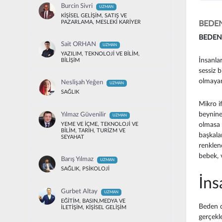
Burcin Sivri
UZMAN
KİŞİSEL GELİŞİM, SATIŞ VE
PAZARLAMA, MESLEKİ KARİYER
BEDEN
BEDEN 
Sait ORHAN
UZMAN
YAZILIM, TEKNOLOJİ VE BİLİM,
İnsanlar
BİLİŞİM
sessiz b
olmayan 
Neslişah Yeğen
UZMAN
SAĞLIK
Mikro if
beynine 
Yılmaz Güvenilir
UZMAN
olmasa b
YEME VE İÇME, TEKNOLOJİ VE
BİLİM, TARİH, TURİZM VE
başkalar
SEYAHAT
renklen
bebek, 
Barış Yılmaz
UZMAN
SAĞLIK, PSİKOLOJİ
İns
Gurbet Altay
UZMAN
EĞİTİM, BASIN,MEDYA VE
Beden di
İLETİŞİM, KİŞİSEL GELİŞİM
gerçekle