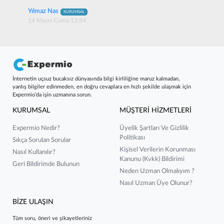
Yılmaz Nas
KURUMSAL
14 Mayıs Cuma 13:54
İnternetin uçsuz bucaksız dünyasında bilgi kirliliğine maruz kalmadan,
yanlış bilgiler edinmeden, en doğru cevaplara en hızlı şekilde ulaşmak için
Expermio’da işin uzmanına sorun.
KURUMSAL
MÜŞTERİ HİZMETLERİ
Expermio Nedir?
Üyelik Şartları Ve Gizlilik
Politikası
Sıkça Sorulan Sorular
Kişisel Verilerin Korunması
Nasıl Kullanılır?
Kanunu (kvkk) Bildirimi
Geri Bildirimde Bulunun
Neden Uzman Olmalıyım ?
Nasıl Uzman Üye Olunur?
BİZE ULAŞIN
Tüm soru, öneri ve şikayetleriniz