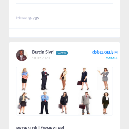
İzleme
789
Burcin Sivri
KİŞİSEL GELİŞİM
UZMAN
18.09.2020
MAKALE
BEDEN DİLİ ÖRNEKLERİ