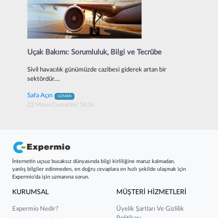
Uçak Bakımı: Sorumluluk, Bilgi ve Tecrübe
Sivil havacılık günümüzde cazibesi giderek artan bir
sektördür....
Safa Açın
UZMAN
22 Mayıs Cumartesi 18:36
İnternetin uçsuz bucaksız dünyasında bilgi kirliliğine maruz kalmadan,
yanlış bilgiler edinmeden, en doğru cevaplara en hızlı şekilde ulaşmak için
Expermio’da işin uzmanına sorun.
KURUMSAL
MÜŞTERİ HİZMETLERİ
Expermio Nedir?
Üyelik Şartları Ve Gizlilik