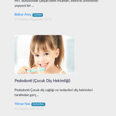
MIT bünyesinde çalışan bilim insanları, elektrik üretmenin
yepyeni bir ...
Balkar Ateş
UZMAN
10 Haziran Perşembe 12:11
Pedodonti (Çocuk Diş Hekimliği)
Pedodonti Çocuk diş sağlığı ve tedavileri diş hekimleri
tarafından gerç...
Yılmaz Nas
KURUMSAL
01 Haziran Salı 18:28